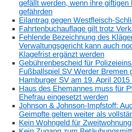
gefällt werden, wenn ihre giftigen
gefährden
Eilantrag gegen Westfleisch-Schl
Fahrtenbuchauflage gilt trotz Ver
Fehlende Bezeichnung des Klägers
Verwaltungsgericht kann auch noc
Klagefrist ergänzt werden
Gebührenbescheid für Polizeiein
Fußballspiel SV Werder Bremen 
Hamburger SV am 19. April 2015
Haus des Ehemannes muss für Pf
Ehefrau eingesetzt werden
Johnson & Johnson-Impfstoff: Auc
Geimpfte gelten weiter als vollstä
Kein Wohngeld für Zweitwohnun
Kein Zugang zum Betäubungsmitt