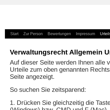
Zum
Start
Zur Person
Bewertungen
Impressum
Urteil
Inhalt
Verwaltungsrecht Allgemein Ur
springen
Auf dieser Seite werden Ihnen alle v
Urteile zum oben genannten Rechtsg
Seite angezeigt.
So suchen Sie zeitsparend:
1. Drücken Sie gleichzeitig die Ta
(Windows) bzw. CMD und F (Mac).