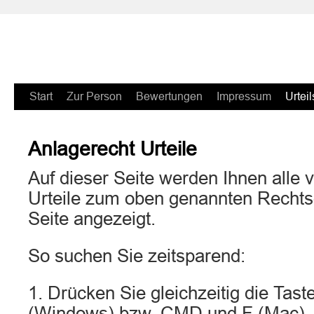
Zum
Start
Zur Person
Bewertungen
Impressum
Urteil
Inhalt
Anlagerecht Urteile
springen
Auf dieser Seite werden Ihnen alle v
Urteile zum oben genannten Rechtsg
Seite angezeigt.
So suchen Sie zeitsparend:
1. Drücken Sie gleichzeitig die Ta
(Windows) bzw. CMD und F (Mac).