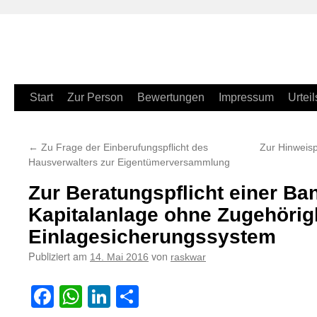
Zum
Start
Zur Person
Bewertungen
Impressum
Urteil
Inhalt
←
Zu Frage der Einberufungspflicht des
Zur Hinweisp
springen
Hausverwalters zur Eigentümerversammlung
Zur Beratungspflicht einer Ba
Kapitalanlage ohne Zugehörig
Einlagesicherungssystem
Publiziert am
von
14. Mai 2016
raskwar
Facebook
WhatsApp
LinkedIn
Teilen