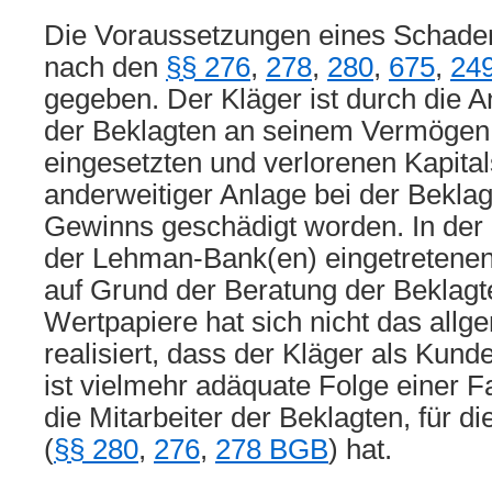
Die Voraussetzungen eines Schade
nach den
§§ 276
,
278
,
280
,
675
,
24
gegeben. Der Kläger ist durch die 
der Beklagten an seinem Vermögen
eingesetzten und verlorenen Kapital
anderweitiger Anlage bei der Bekla
Gewinns geschädigt worden. In der 
der Lehman-Bank(en) eingetretenen 
auf Grund der Beratung der Beklagt
Wertpapiere hat sich nicht das allg
realisiert, dass der Kläger als Kunde
ist vielmehr adäquate Folge einer 
die Mitarbeiter der Beklagten, für d
(
§§ 280
,
276
,
278 BGB
) hat.