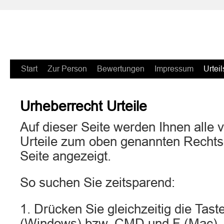
Zum
Start
Zur Person
Bewertungen
Impressum
Urteil
Inhalt
Urheberrecht Urteile
springen
Auf dieser Seite werden Ihnen alle v
Urteile zum oben genannten Rechtsg
Seite angezeigt.
So suchen Sie zeitsparend:
1. Drücken Sie gleichzeitig die Ta
(Windows) bzw. CMD und F (Mac).