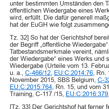
unter bestimmten Umständen den Ta
öffentlichen Wiedergabe eines Werke
wird, erfüllt. Die dafür generell maß
hat der EuGH wie folgt zusammenge
Tz. 32] So hat der Gerichtshof bere
der Begriff „öffentliche Wiedergabe
Tatbestandsmerkmale vereint, näml
der Wiedergabe“ eines Werks und se
Wiedergabe (Urteile vom 13. Febru
u. a.,
C-466/12
,
EU:C:2014:76
, Rn.
November 2015, SBS Belgium,
C-3
EU:C:2015:764
, Rn. 15, und vom 3
Training, C-117 /15,
EU:C:2016:379
[Tz. 33] Der Gerichtshof hat ferner f