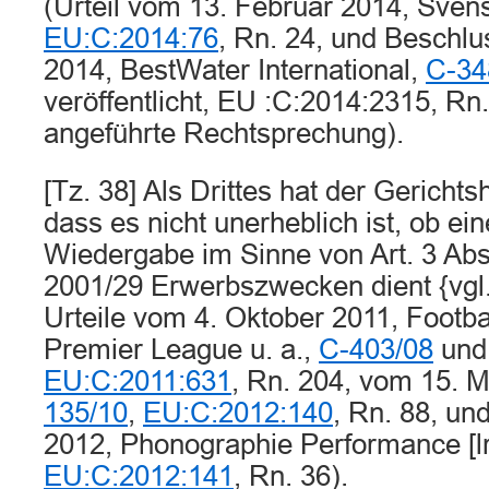
(Urteil vom 13. Februar 2014, Svens
EU:C:2014:76
, Rn. 24, und Beschl
2014, BestWater In­ternational,
C-34
veröffentlicht, EU :C:2014:2315, Rn.
angeführte Rechtsprechung).
[Tz. 38] Als Drittes hat der Gerichts
dass es nicht unerheblich ist, ob ein
Wiedergabe im Sinne von Art. 3 Abs.
2001/29 Erwerbszwecken dient {vgl.
Urteile vom 4. Oktober 2011, Footba
Premier League u. a.,
C-403/08
un
EU:C:2011:631
, Rn. 204, vom 15. 
135/10
,
EU:C:2012:140
, Rn. 88, un
2012, Phonographie Performance [l
EU:C:2012:141
, Rn. 36).