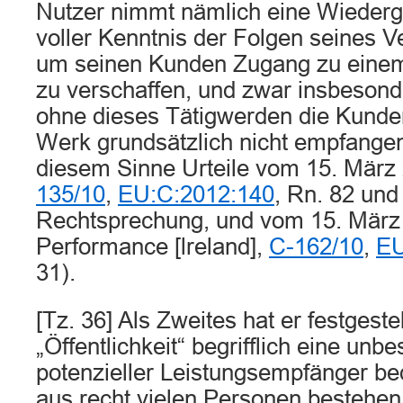
Nutzer nimmt nämlich eine Wiederga
voller Kenntnis der Folgen seines Ve
um seinen Kunden Zugang zu eine
zu verschaffen, und zwar insbeson
ohne dieses Tätigwerden die Kunde
Werk grundsätzlich nicht empfangen 
diesem Sinne Urteile vom 15. März
135/10
,
EU:C:2012:140
, Rn. 82 und
Rechtsprechung, und vom 15. März
Performance [lreland],
C-162/10
,
EU
31).
[Tz. 36] Als Zweites hat er festgestel
„Öffentlichkeit“ begrifflich eine unb
potenzieller Leistungsempfänger be
aus recht vielen Personen bestehen 