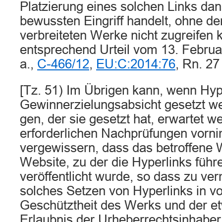
Platzierung eines solchen Links da
bewussten Eingriff handelt, ohne de
verbreiteten Werke nicht zugreifen k
entsprechend Urteil vom 13. Februa
a.,
C-466/12
,
EU:C:2014:76
, Rn. 27
[Tz. 51) Im Übrigen kann, wenn Hyp
Gewinnerzielungsabsicht gesetzt w
gen, der sie gesetzt hat, erwartet w
erforderlichen Nachprüfungen vorn
vergewissern, dass das betroffene 
Website, zu der die Hyperlinks führe
veröffentlicht wurde, so dass zu ver
solches Setzen von Hyperlinks in vol
Geschütztheit des Werks und der e
Erlaubnis der Urheberrechtsinha­ber