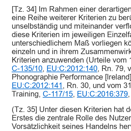
[Tz. 34] Im Rahmen einer derartigen
eine Reihe weiterer Kriterien zu ber
unselbständig und miteinander verfl
diese Kriterien im jeweiligen Einzelfa
unterschiedlichem Maß vorliegen kö
einzeln und in ihrem Zusammenwirk
Kriterien anzuwenden (Urteile vom 
C-135/10
,
EU:C:2012:140
, Rn. 79,
Phonographie Performance [lreland
EU:C:2012:141
, Rn. 30, und vom 3
Training,
C-117/15
,
EU:C:2016:379
,
(Tz. 35] Unter diesen Kriterien hat d
Erstes die zentrale Rolle des Nutze
Vorsätzlichkeit seines Handelns he