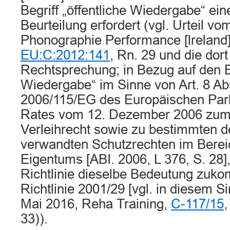
Begriff „öffentliche Wiedergabe“ eine
Beurteilung erfordert (vgl. Urteil v
Phonographie Performance [lreland
EU:C:2012:141
, Rn. 29 und die dor
Rechtsprechung; in Bezug auf den Beg
Wiedergabe“ im Sinne von Art. 8 Abs
2006/115/EG des Europäischen Parl
Rates vom 12. Dezember 2006 zum 
Verleihrecht sowie zu bestimm­ten 
verwandten Schutzrechten im Bereic
Eigentums [ABI. 2006, L 376, S. 28]
Richtlinie dieselbe Bedeutung zuko
Richtlinie 2001/29 [vgl. in diesem S
Mai 2016, Reha Training,
C-117/15
33)).