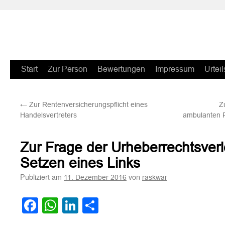
Zum
Start
Zur Person
Bewertungen
Impressum
Urteil
Inhalt
←
Zur Rentenversicherungspflicht eines
Z
springen
Handelsvertreters
ambulanten P
Zur Frage der Urheberrechtsver
Setzen eines Links
Publiziert am
von
11. Dezember 2016
raskwar
Facebook
WhatsApp
LinkedIn
Teilen