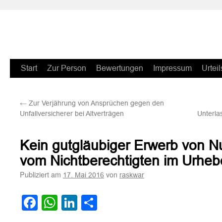
Zum
Start
Zur Person
Bewertungen
Impressum
Urteil
Inhalt
←
Zur Verjährung von Ansprüchen gegen den
springen
Unfallversicherer bei Altverträgen
Unterla
Kein gutgläubiger Erwerb von N
vom Nichtberechtigten im Urheb
Publiziert am
von
17. Mai 2016
raskwar
Facebook
WhatsApp
LinkedIn
Teilen