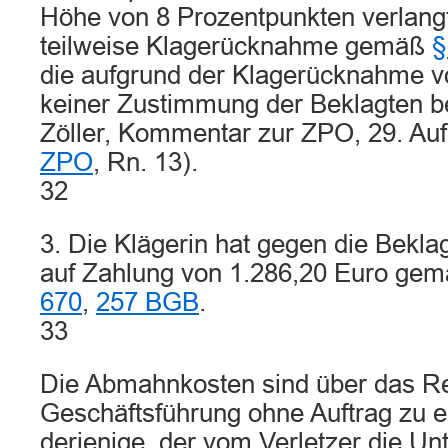
Höhe von 8 Prozentpunkten verlangt, 
teilweise Klagerücknahme gemäß
§
die aufgrund der Klagerücknahme vo
keiner Zustimmung der Beklagten be
Zöller, Kommentar zur ZPO, 29. Au
ZPO
, Rn. 13).
32
3. Die Klägerin hat gegen die Bekla
auf Zahlung von 1.286,20 Euro ge
670
,
257 BGB
.
33
Die Abmahnkosten sind über das Rec
Geschäftsführung ohne Auftrag zu 
derjenige, der vom Verletzer die Un