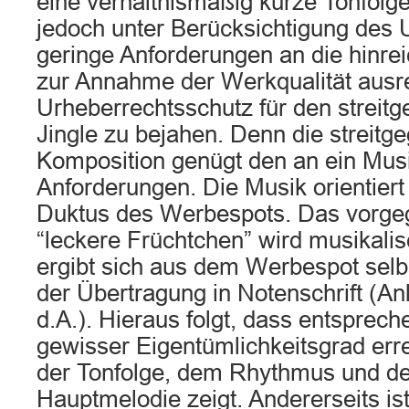
eine verhältnismäßig kurze Tonfolge 
jedoch unter Berücksichtigung des
geringe Anforderungen an die hinrei
zur Annahme der Werkqualität ausre
Urheberrechtsschutz für den streit
Jingle zu bejahen. Denn die streitg
Komposition genügt den an ein Mus
Anforderungen. Die Musik orientier
Duktus des Werbespots. Das vorg
“leckere Früchtchen” wird musikalis
ergibt sich aus dem Werbespot selb
der Übertragung in Notenschrift (An
d.A.). Hieraus folgt, dass entspre
gewisser Eigentümlichkeitsgrad erreic
der Tonfolge, dem Rhythmus und de
Hauptmelodie zeigt. Andererseits is