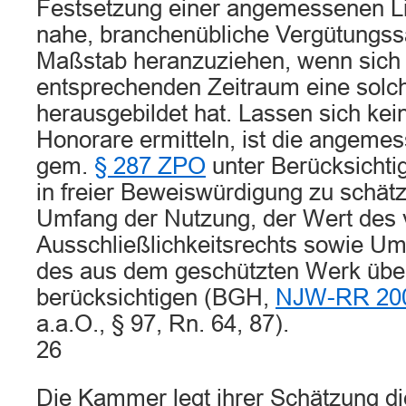
Festsetzung einer angemessenen Li
nahe, branchenübliche Vergütungssä
Maßstab heranzuziehen, wenn sich
entsprechenden Zeitraum eine sol
herausgebildet hat. Lassen sich kei
Honorare ermitteln, ist die angeme
gem.
§ 287 ZPO
unter Berücksichti
in freier Beweiswürdigung zu schätz
Umfang der Nutzung, der Wert des v
Ausschließlichkeitsrechts sowie U
des aus dem geschützten Werk übe
berücksichtigen (BGH,
NJW-RR 200
a.a.O., § 97, Rn. 64, 87).
26
Die Kammer legt ihrer Schätzung di