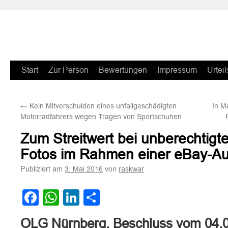
Zum
Start
Zur Person
Bewertungen
Impressum
Urteil
Inhalt
←
Kein Mitverschulden eines unfallgeschädigten
In M
springen
Motorradfahrers wegen Tragen von Sportschuhen
Zum Streitwert bei unberechtig
Fotos im Rahmen einer eBay-Au
Publiziert am
von
3. Mai 2016
raskwar
Facebook
WhatsApp
LinkedIn
Teilen
OLG Nürnberg, Beschluss vom 04.