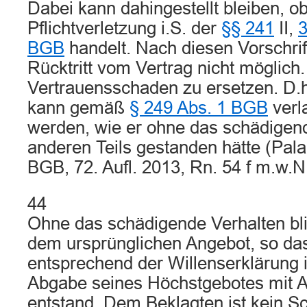
Dabei kann dahingestellt bleiben, o
Pflichtverletzung i.S. der
§§ 241
II,
BGB
handelt. Nach diesen Vorschrift
Rücktritt vom Vertrag nicht möglich.
Vertrauensschaden zu ersetzen. D.
kann gemäß
§ 249 Abs. 1 BGB
verla
werden, wie er ohne das schädigen
anderen Teils gestanden hätte (Pal
BGB, 72. Aufl. 2013, Rn. 54 f m.w.N.
44
Ohne das schädigende Verhalten bli
dem ursprünglichen Angebot, so das
entsprechend der Willenserklärung 
Abgabe seines Höchstgebotes mit 
entstand. Dem Beklagten ist kein S