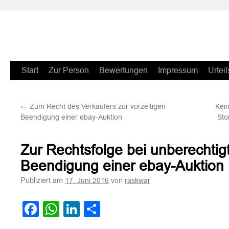
Zum
Start
Zur Person
Bewertungen
Impressum
Urteil
Inhalt
←
Zum Recht des Verkäufers zur vorzeitigen
Kei
springen
Beendigung einer ebay-Auktion
Sto
Zur Rechtsfolge bei unberechtigt
Beendigung einer ebay-Auktion
Publiziert am
von
17. Juni 2016
raskwar
Facebook
WhatsApp
LinkedIn
Teilen