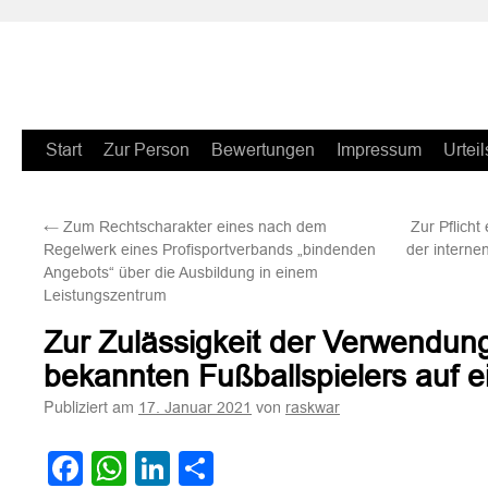
Zum
Start
Zur Person
Bewertungen
Impressum
Urteil
Inhalt
←
Zum Rechtscharakter eines nach dem
Zur Pflicht
springen
Regelwerk eines Profisportverbands „bindenden
der interne
Angebots“ über die Ausbildung in einem
Leistungszentrum
Zur Zulässigkeit der Verwendung
bekannten Fußballspielers auf 
Publiziert am
von
17. Januar 2021
raskwar
Facebook
WhatsApp
LinkedIn
Teilen