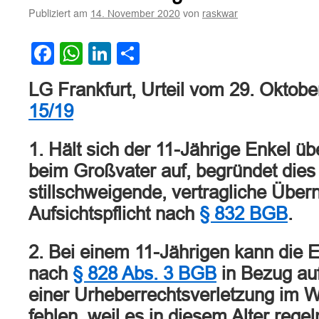
Publiziert am
von
14. November 2020
raskwar
Facebook
WhatsApp
LinkedIn
Teilen
LG Frankfurt, Urteil vom 29. Oktob
15/19
1. Hält sich der 11-Jährige Enkel 
beim Großvater auf, begründet dies
stillschweigende, vertragliche Übe
Aufsichtspflicht nach
§ 832 BGB
.
2. Bei einem 11-Jährigen kann die E
nach
§ 828 Abs. 3 BGB
in Bezug auf
einer Urheberrechtsverletzung im W
fehlen, weil es in diesem Alter reg