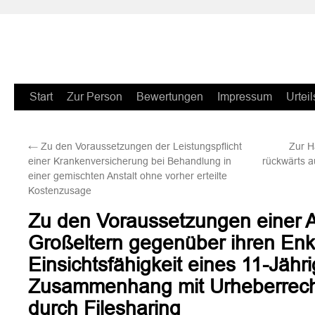
Zum
Start
Zur Person
Bewertungen
Impressum
Urteil
Inhalt
←
Zu den Voraussetzungen der Leistungspflicht
Zur H
springen
einer Krankenversicherung bei Behandlung in
rückwärts 
einer gemischten Anstalt ohne vorher erteilte
Kostenzusage
Zu den Voraussetzungen einer Au
Großeltern gegenüber ihren Enk
Einsichtsfähigkeit eines 11-Jähr
Zusammenhang mit Urheberrech
durch Filesharing