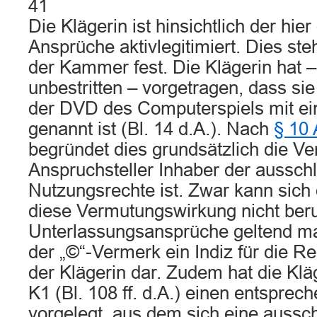
41
Die Klägerin ist hinsichtlich der hi
Ansprüche aktivlegitimiert. Dies st
der Kammer fest. Die Klägerin hat –
unbestritten – vorgetragen, dass si
der DVD des Computerspiels mit e
genannt ist (Bl. 14 d.A.). Nach
§ 10
begründet dies grundsätzlich die V
Anspruchsteller Inhaber der ausschl
Nutzungsrechte ist. Zwar kann sich d
diese Vermutungswirkung nicht beru
Unterlassungsansprüche geltend ma
der „©“-Vermerk ein Indiz für die R
der Klägerin dar. Zudem hat die Klä
K1 (Bl. 108 ff. d.A.) einen entsprec
vorgelegt, aus dem sich eine aussch