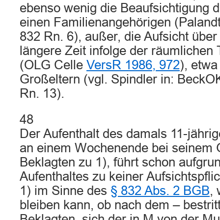
ebenso wenig die Beaufsichtigung d
einen Familienangehörigen (Palandt
832 Rn. 6), außer, die Aufsicht über
längere Zeit infolge der räumliche
(OLG Celle
VersR 1986, 972
), etwa
Großeltern (vgl. Spindler in: BeckO
Rn. 13).
48
Der Aufenthalt des damals 11-jährig
an einem Wochenende bei seinem 
Beklagten zu 1), führt schon aufgru
Aufenthaltes zu keiner Aufsichtspfli
1) im Sinne des
§ 832 Abs. 2 BGB
,
bleiben kann, ob nach dem – bestrit
Beklagten, sich der in M von der Mu