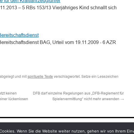
e für den Kraftfahrzeugführer
.2013 – 5 RBs 153/13 Vierjähriges Kind schnallt sich
ereitschaftsdienst
Bereitschaftsdienst BAG, Urteil vom 19.11.2009 - 6 AZR
abgelegt und mit
verschlagwortet. Setze ein Lesezeichen
spirituelle Texte
tzt keinen
DFB darf einzelne Regelungen aus „DFB-Reglement für
 einer lückenlosen
Spielervermittlung“ nicht mehr anwenden
→
Cookies. Wenn Sie die Website weiter nutzen, gehen wir von Ihrem Ein