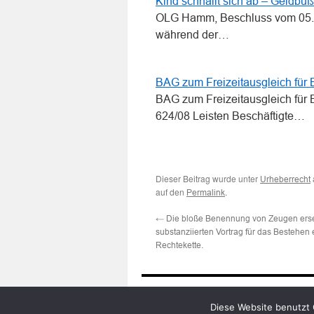
Kind schnallt sich ab – Geldbuß
OLG Hamm, Beschluss vom 05.11
während der…
BAG zum Freizeitausgleich für B
BAG zum Freizeitausgleich für 
624/08 Leisten Beschäftigte…
Dieser Beitrag wurde unter
Urheberrecht
auf den
.
Permalink
←
Die bloße Benennung von Zeugen erse
substanziierten Vortrag für das Bestehen
Rechtekette.
Diese Website benutzt 