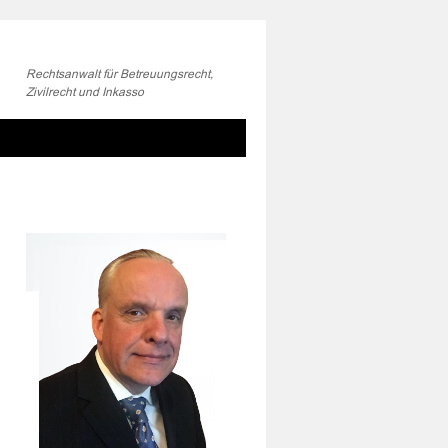
Rechtsanwalt für Betreuungsrecht,
Zivilrecht und Inkasso