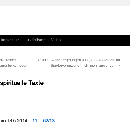
Impressum
Urteilslisten
Videos
tzt keinen
DFB darf einzelne Regelungen aus „DFB-Reglement für
 einer lückenlosen
Spielervermittlung“ nicht mehr anwenden
→
pirituelle Texte
n
n
vom 13.5.2014 –
11 U 62/13