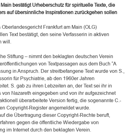
ain bestätigt Urheberschutz für spirituelle Texte, die
rs auf übersinnliche Inspirationen zurückgehen sollen
as Oberlandesgericht Frankfurt am Main (OLG)
llen Text bestätigt, den seine Verfasserin in aktiven
will.
che Stiftung – nimmt den beklagten deutschen Verein
eröffentlichungen von Textpassagen aus dem Buch “A
ssung in Anspruch. Der streitbefangene Text wurde von S.,
sorin für Psychiatrie, ab den 1960er Jahren
et. S. gab zu ihren Lebzeiten an, der Text sei ihr in
 von Nazareth eingegeben und von ihr aufgezeichnet
aktionell überarbeitete Version fertig, die sogenannte C.-
en Copyright-Register angemeldet wurde.
auf die Übertragung dieser Copyright-Rechte beruft,
rfahren gegen die öffentliche Wiedergabe von
g im Internet durch den beklagten Verein.