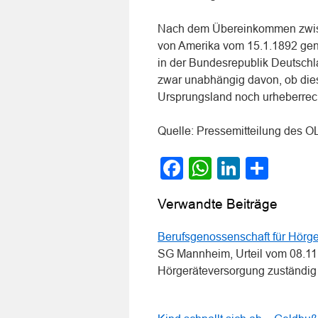
Nach dem Übereinkommen zwisc
von Amerika vom 15.1.1892 gen
in der Bundesrepublik Deutsch
zwar unabhängig davon, ob dies
Ursprungsland noch urheberrecht
Quelle: Pressemitteilung des O
Facebook
WhatsApp
LinkedI
Teile
Verwandte Beiträge
Berufsgenossenschaft für Hörg
SG Mannheim, Urteil vom 08.11
Hörgeräteversorgung zuständi