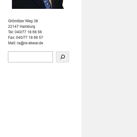
Grömitzer Weg 38
22147 Hamburg
Tel: 040/77 18 66 56
Fax: 040/77 18 66 57
Mail: ra@ra-skwar.de