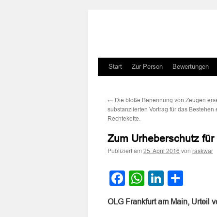
Zum
Start
Zur Person
Bewertungen
Inhalt
←
Die bloße Benennung von Zeugen erse
springen
substanziierten Vortrag für das Bestehen
Rechtekette.
Zum Urheberschutz für s
Publiziert am
von
25. April 2016
raskwar
Facebook
WhatsApp
LinkedI
Teile
OLG Frankfurt am Main, Urteil 