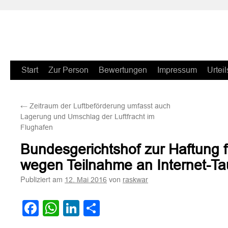
Zum
Start
Zur Person
Bewertungen
Impressum
Urteil
Inhalt
←
Zeitraum der Luftbeförderung umfasst auch
springen
Lagerung und Umschlag der Luftfracht im
Flughafen
Bundesgerichtshof zur Haftung
wegen Teilnahme an Internet-T
Publiziert am
von
12. Mai 2016
raskwar
Facebook
WhatsApp
LinkedIn
Teilen