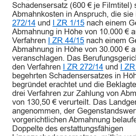
Schadensersatz (600 € je Filmtitel)
Abmahnkosten in Anspruch, die sie
272/14
und
I ZR 1/15
nach einem Ge
Abmahnung in Höhe von 10.000 € au
Verfahren
I ZR 44/15
nach einem Ge
Abmahnung in Höhe von 30.000 € au
veranschlagen. Das Berufungsgerich
den Verfahren
I ZR 272/14
und
I ZR
begehrten Schadensersatzes in Höh
begründet erachtet und die Beklagt
drei Verfahren zur Zahlung von Ab
von 130,50 € verurteilt. Das Landger
angenommen, der Gegenstandswert
vorgerichtlichen Abmahnung belaufe 
Doppelte des erstattungsfähigen