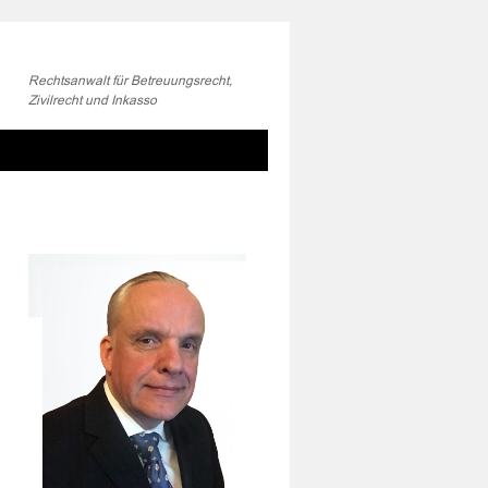
Rechtsanwalt für Betreuungsrecht,
Zivilrecht und Inkasso