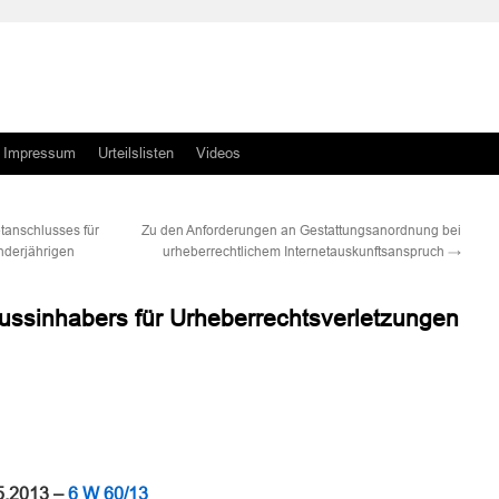
Impressum
Urteilslisten
Videos
tanschlusses für
Zu den Anforderungen an Gestattungsanordnung bei
nderjährigen
urheberrechtlichem Internetauskunftsanspruch
→
ussinhabers für Urheberrechtsverletzungen
n
n
5.2013 –
6 W 60/13