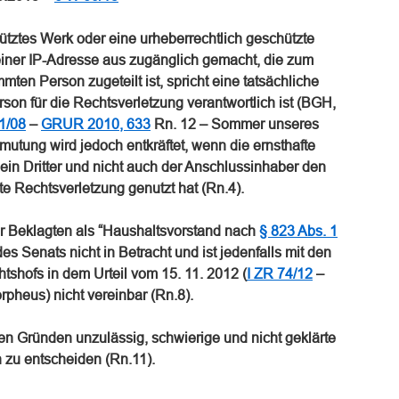
ütztes Werk oder eine urheberrechtlich geschützte
 einer IP-Adresse aus zugänglich gemacht, die zum
mmten Person zugeteilt ist, spricht eine tatsächliche
son für die Rechtsverletzung verantwortlich ist (BGH,
1/08
–
GRUR 2010, 633
Rn. 12 – Sommer unseres
mutung wird jedoch entkräftet, wenn die ernsthafte
 ein Dritter und nicht auch der Anschlussinhaber den
te Rechtsverletzung genutzt hat (Rn.4).
er Beklagten als “Haushaltsvorstand nach
§ 823 Abs. 1
s Senats nicht in Betracht und ist jedenfalls mit den
shofs in dem Urteil vom 15. 11. 2012 (
I ZR 74/12
–
orpheus) nicht vereinbar (Rn.8).
en Gründen unzulässig, schwierige und nicht geklärte
 zu entscheiden (Rn.11).