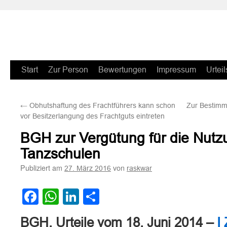
Zum
Start
Zur Person
Bewertungen
Impressum
Urteil
Inhalt
←
Obhutshaftung des Frachtführers kann schon
Zur Bestimm
springen
vor Besitzerlangung des Frachtguts eintreten
BGH zur Vergütung für die Nutz
Tanzschulen
Publiziert am
von
27. März 2016
raskwar
Facebook
WhatsApp
LinkedIn
Teilen
BGH, Urteile vom 18. Juni 2014 –
I