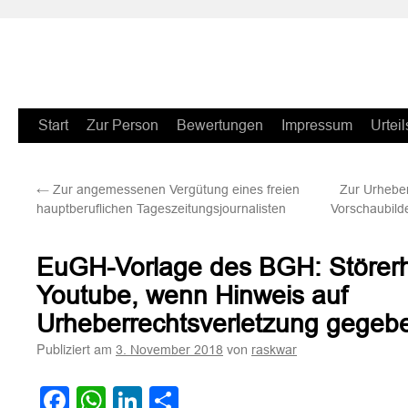
Zum
Start
Zur Person
Bewertungen
Impressum
Urteil
Inhalt
←
Zur angemessenen Vergütung eines freien
Zur Urheber
springen
hauptberuflichen Tageszeitungsjournalisten
Vorschaubild
EuGH-Vorlage des BGH: Störerh
Youtube, wenn Hinweis auf
Urheberrechtsverletzung gegeb
Publiziert am
von
3. November 2018
raskwar
Facebook
WhatsApp
LinkedIn
Teilen