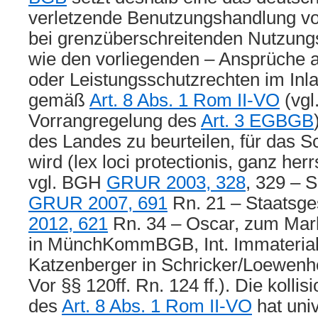
verletzende Benutzungshandlung vo
bei grenzüberschreitenden Nutzung
wie den vorliegenden – Ansprüche 
oder Leistungsschutzrechten im Inla
gemäß
Art. 8 Abs. 1 Rom II-VO
(vgl.
Vorrangregelung des
Art. 3 EGBGB
des Landes zu beurteilen, für das 
wird (lex loci protectionis, ganz h
vgl. BGH
GRUR 2003, 328
, 329 – 
GRUR 2007, 691
Rn. 21 – Staatsg
2012, 621
Rn. 34 – Oscar, zum Mark
in MünchKommBGB, Int. Immaterialg
Katzenberger in Schricker/Loewenhe
Vor §§ 120ff. Rn. 124 ff.). Die kolli
des
Art. 8 Abs. 1 Rom II-VO
hat univ