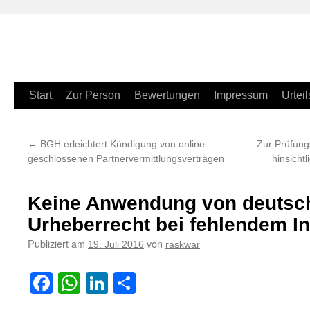
Zum
Start
Zur Person
Bewertungen
Impressum
Urteil
Inhalt
←
BGH erleichtert Kündigung von online
Zur Prüfung
springen
geschlossenen Partnervermittlungsverträgen
hinsicht
Keine Anwendung von deuts
Urheberrecht bei fehlendem I
Publiziert am
von
19. Juli 2016
raskwar
Facebook
WhatsApp
LinkedIn
Teilen