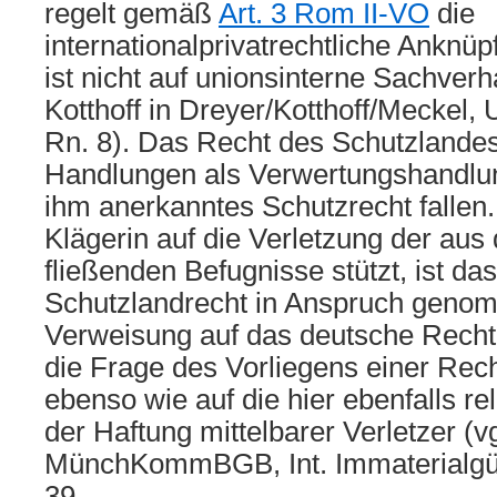
regelt gemäß
Art. 3 Rom II-VO
die
internationalprivatrechtliche Ankn
ist nicht auf unionsinterne Sachverh
Kotthoff in Dreyer/Kotthoff/Meckel, U
Rn. 8). Das Recht des Schutzlande
Handlungen als Verwertungshandlun
ihm anerkanntes Schutzrecht fallen.
Klägerin auf die Verletzung der au
fließenden Befugnisse stützt, ist da
Schutzlandrecht in Anspruch geno
Verweisung auf das deutsche Recht 
die Frage des Vorliegens einer Rec
ebenso wie auf die hier ebenfalls r
der Haftung mittelbarer Verletzer (vg
MünchKommBGB, Int. Immaterialgüt
39