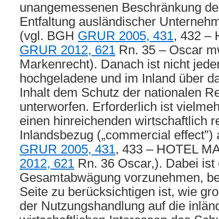
unangemessenen Beschränkung der 
Entfaltung ausländischer Unterne
(vgl. BGH
GRUR 2005, 431
, 432 
GRUR 2012, 621
Rn. 35 – Oscar m
Markenrecht). Danach ist nicht jede
hochgeladene und im Inland über da
Inhalt dem Schutz der nationalen R
unterworfen. Erforderlich ist vielme
einen hinreichenden wirtschaftlich r
Inlandsbezug („commercial effect”)
GRUR 2005, 431
, 433 – HOTEL M
2012, 621
Rn. 36 Oscar,). Dabei ist
Gesamtabwägung vorzunehmen, bei 
Seite zu berücksichtigen ist, wie g
der Nutzungshandlung auf die inlän