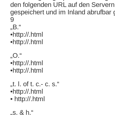
den folgenden URL auf den Servern
gespeichert und im Inland abrufbar
9
„B.“
•http://.html
•http://.html
„O.“
•http://.html
•http://.html
„t. l. of t. c.- c. s.“
•http://.html
• http://.html
„s. & h.“