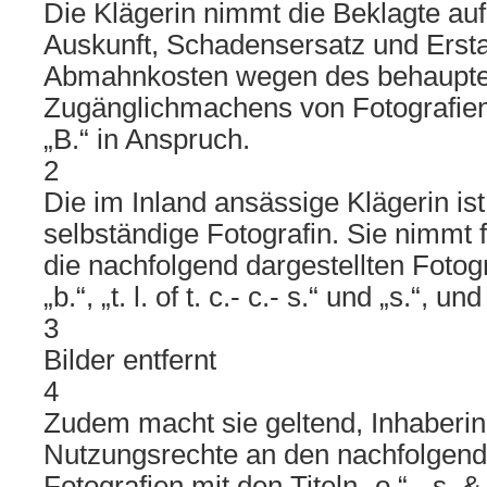
Die Klägerin nimmt die Beklagte au
Auskunft, Schadensersatz und Ersta
Abmahnkosten wegen des behauptet
Zugänglichmachens von Fotografien
„B.“ in Anspruch.
2
Die im Inland ansässige Klägerin is
selbständige Fotografin. Sie nimmt f
die nachfolgend dargestellten Fotogr
„b.“, „t. l. of t. c.- c.- s.“ und „s.“, u
3
Bilder entfernt
4
Zudem macht sie geltend, Inhaberin
Nutzungsrechte an den nachfolgend 
Fotografien mit den Titeln „o.“, „s. &