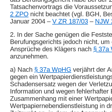
Tatsachenvortrags die Voraussetz
2 ZPO
nicht beachtet (vgl. BGH, B
Januar 2004 –
V ZR 187/03
–
NJW 2
2. In der Sache genügen die Festst
Berufungsgerichts jedoch nicht, um 
Ansprüche des Klägers nach
§ 37a
anzunehmen.
a) Nach
§ 37a WpHG
verjährt der 
gegen ein Wertpapierdienstleistun
Schadensersatz wegen der Verletzun
Information und wegen fehlerhafter
Zusammenhang mit einer Wertpapier
Wertpapiernebendienstleistung in d