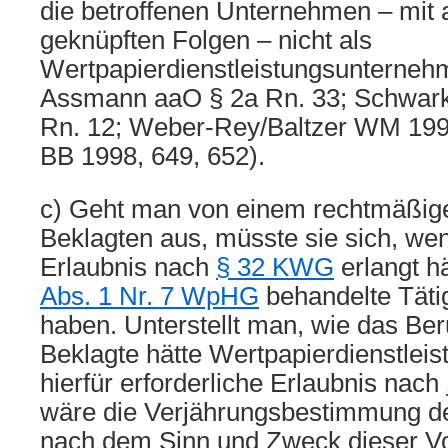
die betroffenen Unternehmen – mit a
geknüpften Folgen – nicht als
Wertpapierdienstleistungsunternehm
Assmann aaO § 2a Rn. 33; Schwar
Rn. 12; Weber-Rey/Baltzer WM 199
BB 1998, 649, 652).
c) Geht man von einem rechtmäßige
Beklagten aus, müsste sie sich, wen
Erlaubnis nach
§ 32 KWG
erlangt hä
Abs. 1 Nr. 7 WpHG
behandelte Täti
haben. Unterstellt man, wie das Ber
Beklagte hätte Wertpapierdienstlei
hierfür erforderliche Erlaubnis nach
wäre die Verjährungsbestimmung 
nach dem Sinn und Zweck dieser Vor