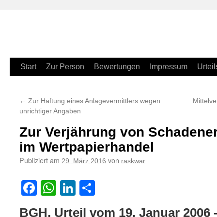
Zum
Start
Zur Person
Bewertungen
Impressum
Urteil
Inhalt
←
Zur Haftung eines Anlagevermittlers wegen
Mittelv
springen
unrichtiger Angaben
Zur Verjährung von Schadene
im Wertpapierhandel
Publiziert am
von
29. März 2016
raskwar
Facebook
WhatsApp
LinkedIn
Teilen
BGH, Urteil vom 19. Januar 2006