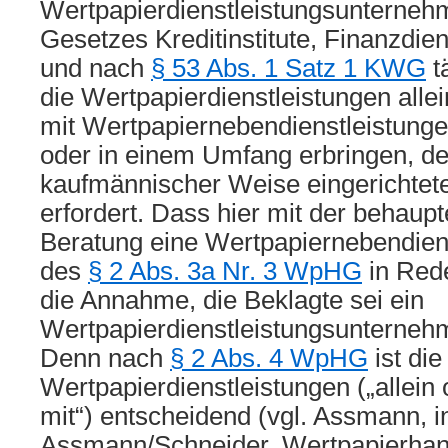
Wertpapierdienstleistungsunterneh
Gesetzes Kreditinstitute, Finanzdien
und nach
§ 53 Abs. 1 Satz 1 KWG
t
die Wertpapierdienstleistungen all
mit Wertpapiernebendienstleistun
oder in einem Umfang erbringen, de
kaufmännischer Weise eingerichtet
erfordert. Dass hier mit der behaupt
Beratung eine Wertpapiernebendiens
des
§ 2 Abs. 3a Nr. 3 WpHG
in Rede
die Annahme, die Beklagte sei ein
Wertpapierdienstleistungsunternehme
Denn nach
§ 2 Abs. 4 WpHG
ist di
Wertpapierdienstleistungen („allei
mit“) entscheidend (vgl. Assmann, i
Assmann/Schneider, Wertpapierhande