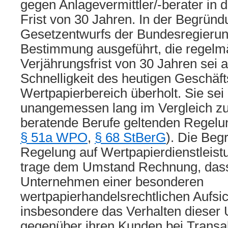
gegen Anlagevermittler/-berater in 
Frist von 30 Jahren. In der Begrün
Gesetzentwurfs der Bundesregierun
Bestimmung ausgeführt, die regelm
Verjährungsfrist von 30 Jahren sei 
Schnelligkeit des heutigen Geschäf
Wertpapierbereich überholt. Sie sei
unangemessen lang im Vergleich zu
beratende Berufe geltenden Regelu
§ 51a WPO
,
§ 68 StBerG
). Die Beg
Regelung auf Wertpapierdienstleis
trage dem Umstand Rechnung, dass
Unternehmen einer besonderen
wertpapierhandelsrechtlichen Aufsich
insbesondere das Verhalten dieser
gegenüber ihren Kunden bei Transa