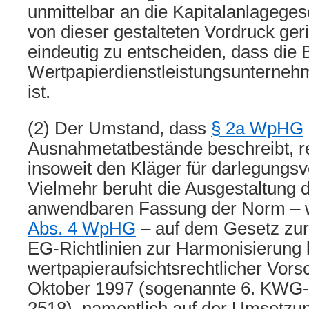
unmittelbar an die Kapitalanlageges
von dieser gestalteten Vordruck gerich
eindeutig zu entscheiden, dass die 
Wertpapierdienstleistungsunterneh
ist.
(2) Der Umstand, dass
§ 2a WpHG
Ausnahmetatbestände beschreibt, rec
insoweit den Kläger für darlegungsve
Vielmehr beruht die Ausgestaltung d
anwendbaren Fassung der Norm – w
Abs. 4 WpHG
– auf dem Gesetz zu
EG-Richtlinien zur Harmonisierung
wertpapieraufsichtsrechtlicher Vors
Oktober 1997 (sogenannte 6. KWG-N
2518), namentlich auf der Umsetzung