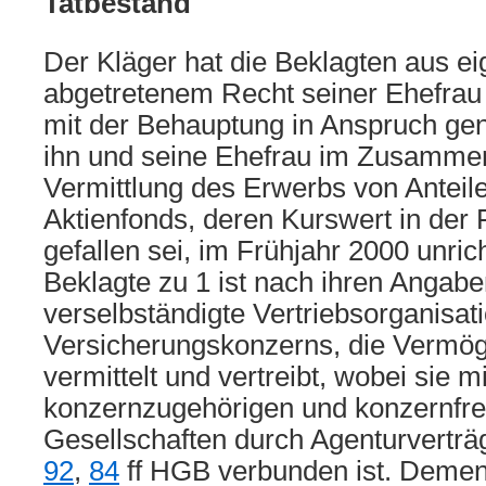
Tatbestand
Der Kläger hat die Beklagten aus e
abgetretenem Recht seiner Ehefrau
mit der Behauptung in Anspruch ge
ihn und seine Ehefrau im Zusamme
Vermittlung des Erwerbs von Anteil
Aktienfonds, deren Kurswert in der 
gefallen sei, im Frühjahr 2000 unric
Beklagte zu 1 ist nach ihren Angaben
verselbständigte Vertriebsorganisat
Versicherungskonzerns, die Vermög
vermittelt und vertreibt, wobei sie mi
konzernzugehörigen und konzernf
Gesellschaften durch Agenturverträ
92
,
84
ff HGB verbunden ist. Deme