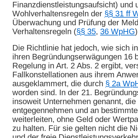
Finanzdienstleistungsaufsicht) und 
Wohlverhaltensregeln der
§§ 31 ff
Überwachung und Prüfung der Melde
Verhaltensregeln (
§§ 35
,
36 WpHG
)
Die Richtlinie hat jedoch, wie sich 
ihren Begründungserwägungen 16 b
Regelung in Art. 2 Abs. 2 ergibt, ve
Fallkonstellationen aus ihrem Anw
ausgeklammert, die durch
§ 2a Wp
worden sind. In der 21. Begründu
insoweit Unternehmen genannt, die l
entgegennehmen und an bestimmte
weiterleiten, ohne Geld oder Wertp
zu halten. Für sie gelten nicht die N
und der freie Dienstleistungsverke