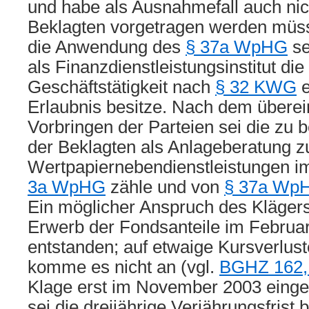
und habe als Ausnahmefall auch nic
Beklagten vorgetragen werden müss
die Anwendung des
§ 37a WpHG
se
als Finanzdienstleistungsinstitut die 
Geschäftstätigkeit nach
§ 32 KWG
e
Erlaubnis besitze. Nach dem über
Vorbringen der Parteien sei die zu b
der Beklagten als Anlageberatung z
Wertpapiernebendienstleistungen i
3a WpHG
zähle und von
§ 37a Wp
Ein möglicher Anspruch des Klägers
Erwerb der Fondsanteile im Februa
entstanden; auf etwaige Kursverlu
komme es nicht an (vgl.
BGHZ 162,
Klage erst im November 2003 einger
sei die dreijährige Verjährungsfrist 