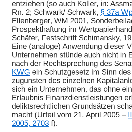
entziehen (so auch Koller, in: Assm
Rn. 2; Schwark/ Schwark,
§ 37a W
Ellenberger, WM 2001, Sonderbeilage
Prospekthaftung im Wertpapierhande
Schäfer, Festschrift Schimansky, 199
Eine (analoge) Anwendung dieser Vo
Unternehmen stünde auch nicht in E
nach der Rechtsprechung des Sena
KWG
ein Schutzgesetz im Sinn de
zugunsten des einzelnen Kapitalanle
sich ein Unternehmen, das ohne ei
Erlaubnis Finanzdienstleistungen er
deliktsrechtlichen Grundsätzen scha
macht (Urteil vom 21. April 2005 –
I
2005, 2703
f).