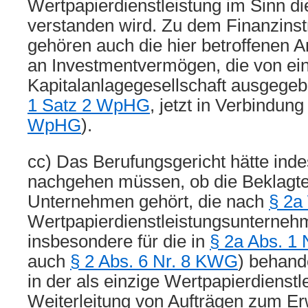
Wertpapierdienstleistung im Sinn d
verstanden wird. Zu dem Finanzins
gehören auch die hier betroffenen A
an Investmentvermögen, die von ei
Kapitalanlagegesellschaft ausgege
1 Satz 2 WpHG
, jetzt in Verbindung
WpHG
).
cc) Das Berufungsgericht hätte ind
nachgehen müssen, ob die Beklagte
Unternehmen gehört, die nach
§ 2
Wertpapierdienstleistungsunternehme
insbesondere für die in
§ 2a Abs. 1
auch
§ 2 Abs. 6 Nr. 8 KWG
) behande
in der als einzige Wertpapierdienstl
Weiterleitung von Aufträgen zum Er