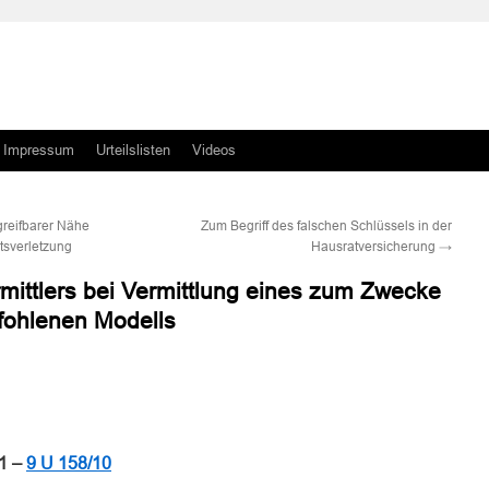
Impressum
Urteilslisten
Videos
greifbarer Nähe
Zum Begriff des falschen Schlüssels in der
tsverletzung
Hausratversicherung
→
rmittlers bei Vermittlung eines zum Zwecke
fohlenen Modells
n
n
11 –
9 U 158/10