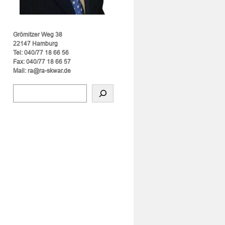
Grömitzer Weg 38
22147 Hamburg
Tel: 040/77 18 66 56
Fax: 040/77 18 66 57
Mail: ra@ra-skwar.de