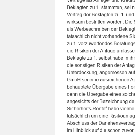
Verträge als Anlage- und Kredit
Beklagten zu 1. stammten, sei n
Vortrag der Beklagten zu 1. und 
wirksam bestritten worden. Die 
als Werbeschreiben der Beklagt
tatsächlich nicht vorhandene Si
zu 1. vorzuwerfendes Beratungsv
die Risiken der Anlage umfasse
Beklagte zu 1. selbst habe in 
die sonstigen Risiken der Anla
Unterdeckung, angemessen aufge
GmbH sei eine ausreichende Aufk
behauptete Übergabe eines Form
denn die Übergabe eines solchen
angesichts der Bezeichnung de
Sicherheits-Rente“ habe vielmeh
tatsächlich um eine Risikoanlag
Abschluss der Darlehensverträg
im Hinblick auf die schon zuvo