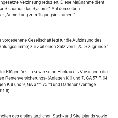
angesetzte Verzinsung reduziert. Diese Maßnahme dient
der Sicherheit des Systems“. Auf demselben
er „Anmerkung zum Tilgungsinstrument“:
 vorgesehene Gesellschaft legt für die Aufzinsung des
ahlungssumme) zur Zeit einen Satz von 8,25 % zugrunde.“
r Kläger für sich sowie seine Ehefrau als Versicherte die
n Rentenversicherungs- (Anlagen K 6 und 7, GA 57 ff, 64
gen K 8 und 9, GA 67ff, 73 ff) und Darlehensverträge
1 ff).
lheiten des erstinstanzlichen Sach- und Streitstands sowie