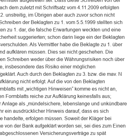
vermittler aufgetreten sei. Dass diese Schreiben von der
ach dem zuletzt mit Schriftsatz vom 4.11.2009 erfolgten
2. unstreitig, im Übrigen aber auch zuvor schon nicht
Schreiben der Beklagten zu 1. vom 5.5.1999 stellten sich
en zu 1. dar, die falsche Erwartungen weckten und eine
cherheit suggerierten; schon darin liege ein der Beklagten
erschulden. Als Vermittler habe die Beklagte zu 1. über
nd aufklären müssen. Dies sei nicht geschehen. Die
ihren Schreiben weder über die Währungsrisiken noch über
ge, insbesondere das Risiko einer möglichen
klärt. Auch durch den Beklagten zu 3. bzw. die mav. N
lärung nicht erfolgt. Auf die von den Beklagten
blatts mit „wichtigen Hinweisen“ komme es nicht an,
 Formblatts reiche zur Aufklärung keinesfalls aus;
r Anlage als „mündelsichere, lebenslange und unkündbare
r ein ausdrücklicher Hinweis darauf, dass es sich
e handelte, erfolgen müssen. Soweit der Kläger bei
e von der Bank aufgeklärt worden sei, sei dies zum Einen
r abgeschlossenen Versicherungsverträge zu spät