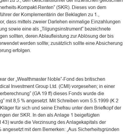
ten zu 3., den Geschäftsführer der inzwischen gelöschten
herheits-Kompakt-Renten“ (SKR). Dieses von dem
führer der Komplementärin der Beklagten zu 1.,
or, dass mittels zweier Darlehen einmalige Einzahlungen
ung sowie eine als „Tilgungsinstrument“ bezeichnete
gen sollten, deren Ablaufleistung zur Ablösung der bis
erwendet werden sollte; zusätzlich sollte eine Absicherung
erung erfolgen.
war der „Wealthmaster Noble“-Fond des britischen
ical Investment Group Ltd. (CMI) vorgesehen; in einer
erberechnung“ (GA 19 ff) dieses Fonds wurde die
 mit 8,5 % angesetzt. Mit Schreiben vom 5.5.1999 (K 2
er Kläger für sich und seine Ehefrau unter dem Briefkopf der
ngen der SKR. In den als Anlage 1 beigefügten
43) wurde die Verzinsung des Anlagekapitals der
% angesetzt mit dem Bemerken: „Aus Sicherheitsgründen