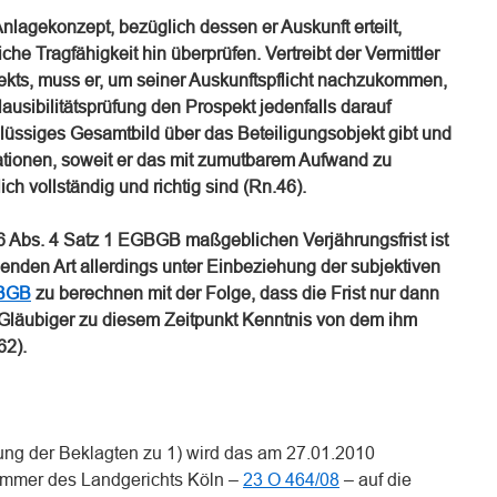
nlagekonzept, bezüglich dessen er Auskunft erteilt,
che Tragfähigkeit hin überprüfen. Vertreibt der Vermittler
kts, muss er, um seiner Auskunftspflicht nachzukommen,
usibilitätsprüfung den Prospekt jedenfalls darauf
chlüssiges Gesamtbild über das Beteiligungsobjekt gibt und
mationen, soweit er das mit zumutbarem Aufwand zu
ich vollständig und richtig sind (Rn.46).
6 Abs. 4 Satz 1 EGBGB maßgeblichen Verjährungsfrist ist
egenden Art allerdings unter Einbeziehung der subjektiven
 BGB
zu berechnen mit der Folge, dass die Frist nur dann
Gläubiger zu diesem Zeitpunkt Kenntnis von dem ihm
62).
ng der Beklagten zu 1) wird das am 27.01.2010
lkammer des Landgerichts Köln –
23 O 464/08
– auf die