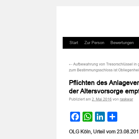
Zum
Start
Zur Person
Bewertungen
Inhalt
←
Aufbewahrung von Tresorschlüssel in 
springen
zum Bestimmungsschloss ist Obliegenhei
Pflichten des Anlageve
der Altersvorsorge emp
Publiziert am
von
2. Mai 2016
raskwar
Facebook
WhatsApp
LinkedI
Teile
OLG Köln, Urteil vom 23.08.20