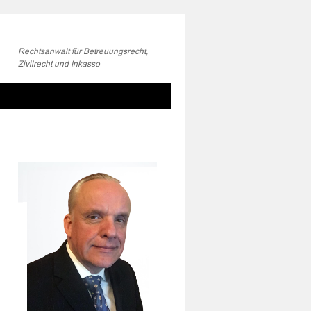
Rechtsanwalt für Betreuungsrecht,
Zivilrecht und Inkasso