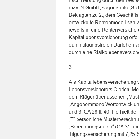
nach Beratung durch den Beklag
mav. N GmbH, sogenannte „Sic
Beklagten zu 2., dem Geschäfts
entwickelte Rentenmodell sah v
jeweils in eine Rentenversicher
Kapitallebensversicherung erfol
dahin tilgungsfreien Darlehen v
durch eine Risikolebensversich
3
Als Kapitallebensversicherung 
Lebensversicherers Clerical Med
dem Kläger überlassenen „Must
„Angenommene Wertentwicklung“
und 3, GA 28 ff, 40 ff) erhielt d
„T“ persönliche Musterberechnu
„Berechnungsdaten“ (GA 31 und 
Tilgungsversicherung mit 7,25 