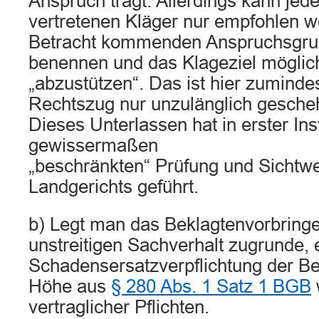
Anspruch trägt. Allerdings kann jed
vertretenen Kläger nur empfohlen we
Betracht kommenden Anspruchsgru
benennen und das Klageziel möglich
„abzustützen“. Das ist hier zuminde
Rechtszug nur unzulänglich gesche
Dieses Unterlassen hat in erster Ins
gewissermaßen
„beschränkten“ Prüfung und Sichtw
Landgerichts geführt.
b) Legt man das Beklagtenvorbring
unstreitigen Sachverhalt zugrunde, e
Schadensersatzverpflichtung der Be
Höhe aus
§ 280 Abs. 1 Satz 1 BGB
vertraglicher Pflichten.