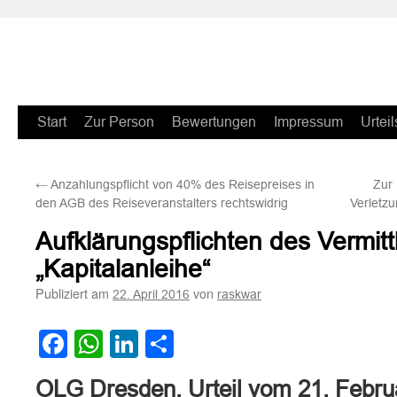
Zum
Start
Zur Person
Bewertungen
Impressum
Urteil
Inhalt
←
Anzahlungspflicht von 40% des Reisepreises in
Zur
springen
den AGB des Reiseveranstalters rechtswidrig
Verletz
Aufklärungspflichten des Vermitt
„Kapitalanleihe“
Publiziert am
von
22. April 2016
raskwar
Facebook
WhatsApp
LinkedIn
Teilen
OLG Dresden, Urteil vom 21. Febru