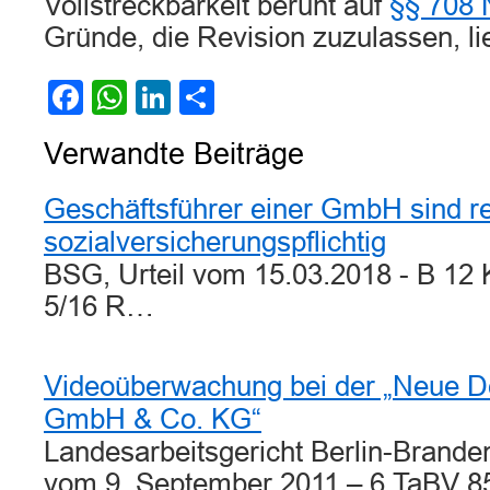
Vollstreckbarkeit beruht auf
§§ 708 
Gründe, die Revision zuzulassen, lie
Facebook
WhatsApp
LinkedIn
Teilen
Verwandte Beiträge
Geschäftsführer einer GmbH sind r
sozialversicherungspflichtig
BSG, Urteil vom 15.03.2018 - B 12 
5/16 R…
Videoüberwachung bei der „Neue D
GmbH & Co. KG“
Landesarbeitsgericht Berlin-Brande
vom 9. September 2011 – 6 TaBV 8