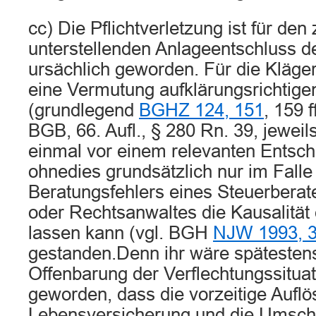
cc) Die Pflichtverletzung ist für den 
unterstellenden Anlageentschluss d
ursächlich geworden. Für die Klägeri
eine Vermutung aufklärungsrichtige
(grundlegend
BGHZ 124, 151
, 159 f
BGB, 66. Aufl., § 280 Rn. 39, jeweil
einmal vor einem relevanten Entsche
ohnedies grundsätzlich nur im Falle
Beratungsfehlers eines Steuerberat
oder Rechtsanwaltes die Kausalität 
lassen kann (vgl. BGH
NJW 1993, 
gestanden.Denn ihr wäre spätesten
Offenbarung der Verflechtungssituat
geworden, dass die vorzeitige Auflö
Lebensversicherung und die Umsch