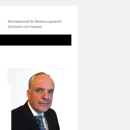
Rechtsanwalt für Betreuungsrecht,
Zivilrecht und Inkasso