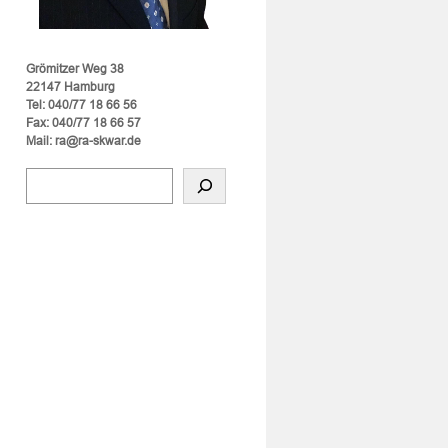
Grömitzer Weg 38
22147 Hamburg
Tel: 040/77 18 66 56
Fax: 040/77 18 66 57
Mail: ra@ra-skwar.de