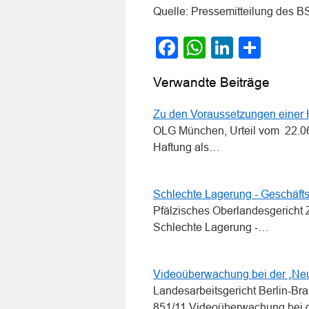
Quelle: Pressemitteilung des B
Facebook
WhatsApp
LinkedI
Teile
Verwandte Beiträge
Zu den Voraussetzungen einer H
OLG München, Urteil vom 22.06
Haftung als…
Schlechte Lagerung - Geschäftsf
Pfälzisches Oberlandesgericht 
Schlechte Lagerung -…
Videoüberwachung bei der „Ne
Landesarbeitsgericht Berlin-B
851/11 Videoüberwachung bei