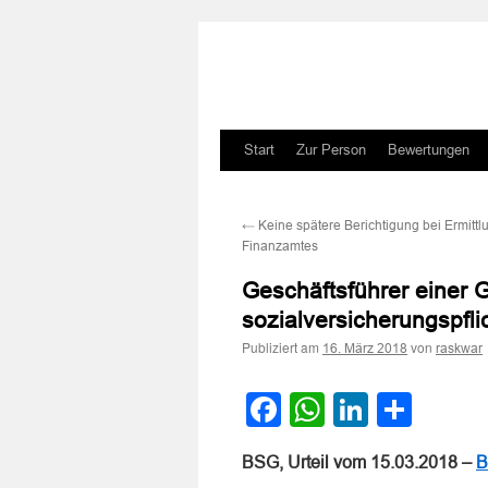
Zum
Start
Zur Person
Bewertungen
Inhalt
←
Keine spätere Berichtigung bei Ermittl
springen
Finanzamtes
Geschäftsführer einer
sozialversicherungspfli
Publiziert am
von
16. März 2018
raskwar
Facebook
WhatsApp
LinkedI
Teile
BSG, Urteil vom 15.03.2018 –
B