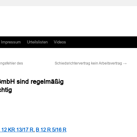
Impressum
Urteilslisten
Videos
ungsfehler des
Schiedsrichtervertrag kein Arbeitsvertrag
→
 GmbH sind regelmäßig
chtig
n
n
 12 KR 13/17 R
,
B 12 R 5/16 R