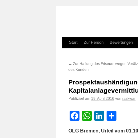
Zum
Start
Zur Person
Bewertungen
Inhalt
←
Zur Haftung des Friseurs wegen Verät
springen
des Kunden
Prospektaushändigung
Kapitalanlagevermittl
Publiziert am
von
19. April 2016
raskwar
Facebook
WhatsApp
LinkedI
Teile
OLG Bremen, Urteil vom 01.1