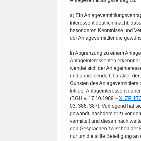
Anlagevermittlungsvertrag zu.
a) Ein Anlagevermittlungsvertr
Interessent deutlich macht, das
besonderen Kenntnisse und Ver
der Anlagevermittler die gewün
In Abgrenzung zu einem Anlageb
Anlageinteressenten erkennbar –
wendet sich der Anlageinteress
und anpreisende Charakter der
Gunsten des Anlagevermittlers 
tritt der Anlageinteressent dah
(BGH v. 17.10.1989 –
XI ZR 17
03, 386, 387). Vorliegend hat s
gewandt, nachdem er zuvor dem 
vermittelt und diesen nach weite
den Gesprächen zwischen der K
nur um die stille Beteiligung a