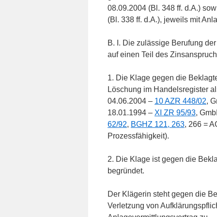
08.09.2004 (Bl. 348 ff. d.A.) so
(Bl. 338 ff. d.A.), jeweils mit Anl
B. I. Die zulässige Berufung de
auf einen Teil des Zinsanspruch
1. Die Klage gegen die Beklagte z
Löschung im Handelsregister als
04.06.2004 –
10 AZR 448/02
, 
18.01.1994 –
XI ZR 95/93
, Gmb
62/92
,
BGHZ 121, 263
, 266 = A
Prozessfähigkeit).
2. Die Klage ist gegen die Bekl
begründet.
Der Klägerin steht gegen die B
Verletzung von Aufklärungspfli