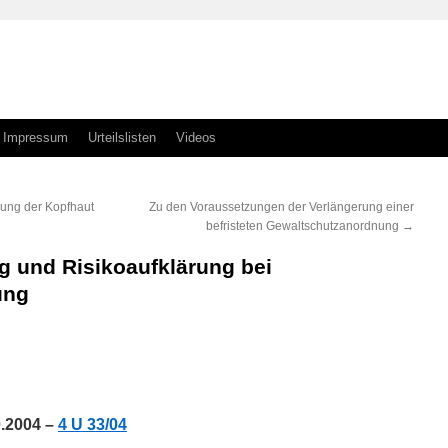
Impressum
Urteilslisten
Videos
zung der Kopfhaut
Zu den Voraussetzungen der Verlängerung einer
befristeten Gewaltschutzanordnung
→
 und Risikoaufklärung bei
ung
n
n
0.2004 –
4 U 33/04