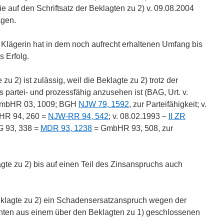
wie auf den Schriftsatz der Beklagten zu 2) v. 09.08.2004
agen.
r Klägerin hat in dem noch aufrecht erhaltenen Umfang bis
s Erfolg.
u 2) ist zulässig, weil die Beklagte zu 2) trotz der
 partei- und prozessfähig anzusehen ist (BAG, Urt. v.
GmbHR 03, 1009; BGH
NJW 79, 1592
, zur Parteifähigkeit; v.
HR 94, 260 =
NJW-RR 94, 542
; v. 08.02.1993 –
II ZR
G 93, 338 =
MDR 93, 1238
= GmbHR 93, 508, zur
agte zu 2) bis auf einen Teil des Zinsanspruchs auch
eklagte zu 2) ein Schadensersatzanspruch wegen der
chten aus einem über den Beklagten zu 1) geschlossenen