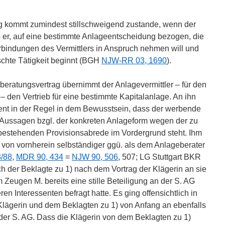
ag kommt zumindest stillschweigend zustande, wenn der
s er, auf eine bestimmte Anlageentscheidung bezogen, die
bindungen des Vermittlers in Anspruch nehmen will und
schte Tätigkeit beginnt (BGH
NJW-RR 03, 1690
).
eratungsvertrag übernimmt der Anlagevermittler – für den
 den Vertrieb für eine bestimmte Kapitalanlage. An ihn
ent in der Regel in dem Bewusstsein, dass der werbende
 Aussagen bzgl. der konkreten Anlageform wegen der zu
bestehenden Provisionsabrede im Vordergrund steht. Ihm
er von vornherein selbständiger ggü. als dem Anlageberater
3/88
,
MDR 90, 434
=
NJW 90, 506
, 507; LG Stuttgart BKR
ich der Beklagte zu 1) nach dem Vortrag der Klägerin an sie
Zeugen M. bereits eine stille Beteiligung an der S. AG
ren Interessenten befragt hatte. Es ging offensichtlich in
lägerin und dem Beklagten zu 1) von Anfang an ebenfalls
n der S. AG. Dass die Klägerin von dem Beklagten zu 1)