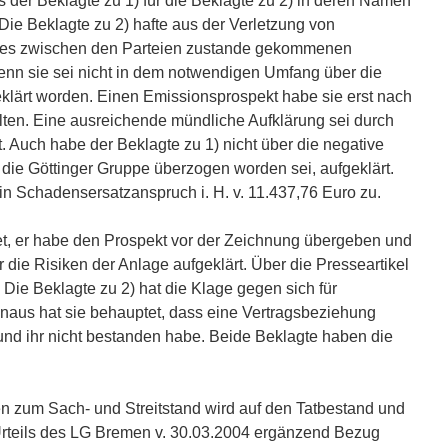
s der Beklagte zu 1) für die Beklagte zu 2) in deren Namen
ie Beklagte zu 2) hafte aus der Verletzung von
 des zwischen den Parteien zustande gekommenen
enn sie sei nicht in dem notwendigen Umfang über die
eklärt worden. Einen Emissionsprospekt habe sie erst nach
lten. Eine ausreichende mündliche Aufklärung sei durch
t. Auch habe der Beklagte zu 1) nicht über die negative
r die Göttinger Gruppe überzogen worden sei, aufgeklärt.
in Schadensersatzanspruch i. H. v. 11.437,76 Euro zu.
et, er habe den Prospekt vor der Zeichnung übergeben und
 die Risiken der Anlage aufgeklärt. Über die Presseartikel
 Die Beklagte zu 2) hat die Klage gegen sich für
inaus hat sie behauptet, dass eine Vertragsbeziehung
nd ihr nicht bestanden habe. Beide Beklagte haben die
n zum Sach- und Streitstand wird auf den Tatbestand und
rteils des LG Bremen v. 30.03.2004 ergänzend Bezug