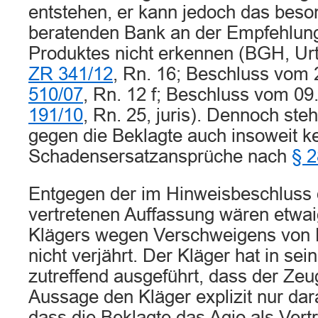
entstehen, er kann jedoch das beso
beratenden Bank an der Empfehlun
Produktes nicht erkennen (BGH, Urt
ZR 341/12
, Rn. 16; Beschluss vom
510/07
, Rn. 12 f; Beschluss vom 09
191/10
, Rn. 25, juris). Dennoch st
gegen die Beklagte auch insoweit k
Schadensersatzansprüche nach
§ 
Entgegen der im Hinweisbeschluss
vertretenen Auffassung wären etwa
Klägers wegen Verschweigens von
nicht verjährt. Der Kläger hat in se
zutreffend ausgeführt, dass der Ze
Aussage den Kläger explizit nur dar
dass die Beklagte das Agio als Vertr