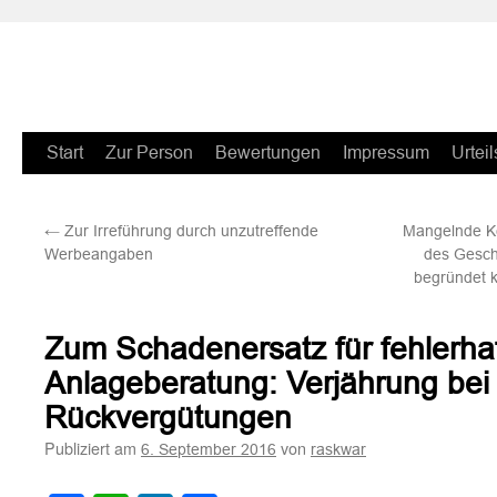
Zum
Start
Zur Person
Bewertungen
Impressum
Urteil
Inhalt
←
Zur Irreführung durch unzutreffende
Mangelnde Ke
springen
Werbeangaben
des Gesch
begründet k
Zum Schadenersatz für fehlerha
Anlageberatung: Verjährung bei
Rückvergütungen
Publiziert am
von
6. September 2016
raskwar