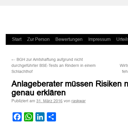
Zum
Start
Zur Person
Bewertungen
Impressum
Urteil
Inhalt
←
BGH zur Amtshaftung aufgrund nicht
springen
durchgeführter BSE-Tests an Rindern in einem
Wirt
Schlachthof
feh
Anlageberater müssen Risiken 
genau erklären
Publiziert am
von
31. März 2016
raskwar
Facebook
WhatsApp
LinkedIn
Teilen