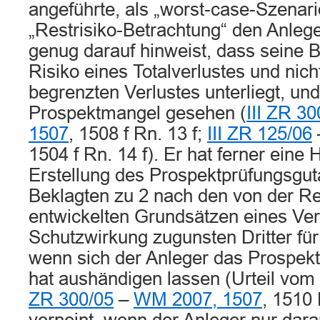
angeführte, als „worst-case-Szenar
„Restrisiko-Betrachtung“ den Anleger
genug darauf hinweist, dass seine 
Risiko eines Totalverlustes und nicht
begrenzten Verlustes unterliegt, und
Prospektmangel gesehen (
III ZR 30
1507
, 1508 f Rn. 13 f;
III ZR 125/06
1504 f Rn. 14 f). Er hat ferner eine 
Erstellung des Prospektprüfungsgut
Beklagten zu 2 nach den von der R
entwickelten Grundsätzen eines Ver
Schutzwirkung zugunsten Dritter für
wenn sich der Anleger das Prospek
hat aushändigen lassen (Urteil vom
ZR 300/05
–
WM 2007, 1507
, 1510 