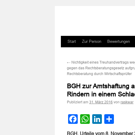
Zum
Start
Zur Person
Bewertungen
Inhalt
←
Nichtigkeit eines Treuhandvertrags w
springen
gegen das Rechtsberatungsgesetz aufgr
Rechtsberatung durch Wirtschaftsprüfer
BGH zur Amtshaftung au
Rindern in einem Schla
Publiziert am
von
31. März 2016
raskwar
Facebook
WhatsApp
LinkedI
Teile
BGH, Urteile vom 8. November