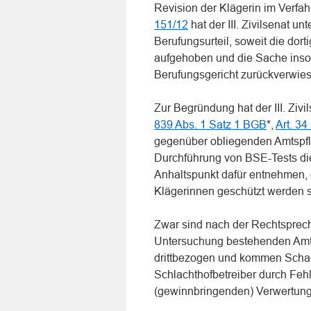
Revision der Klägerin im Verfa
151/12
hat der III. Zivilsenat 
Berufungsurteil, soweit die dor
aufgehoben und die Sache inso
Berufungsgericht zurückverwie
Zur Begründung hat der III. Zi
839 Abs. 1 Satz 1 BGB
*,
Art. 34
gegenüber obliegenden Amtspfli
Durchführung von BSE-Tests die
Anhaltspunkt dafür entnehmen, d
Klägerinnen geschützt werden s
Zwar sind nach der Rechtsprec
Untersuchung bestehenden Amtsp
drittbezogen und kommen Schad
Schlachthofbetreiber durch Feh
(gewinnbringenden) Verwertung