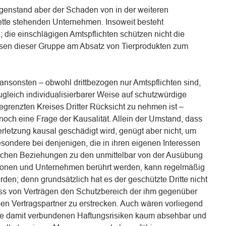
gegenstand aber der Schaden von in der weiteren
tte stehenden Unternehmen. Insoweit besteht
; die einschlägigen Amtspflichten schützen nicht die
ssen dieser Gruppe am Absatz von Tierprodukten zum
ansonsten – obwohl drittbezogen nur Amtspflichten sind,
zugleich individualisierbarer Weise auf schutzwürdige
grenzten Kreises Dritter Rücksicht zu nehmen ist –
 noch eine Frage der Kausalität. Allein der Umstand, dass
rletzung kausal geschädigt wird, genügt aber nicht, um
esondere bei denjenigen, die in ihren eigenen Interessen
htlichen Beziehungen zu den unmittelbar von der Ausübung
rsonen und Unternehmen berührt werden, kann regelmäßig
rden; denn grundsätzlich hat es der geschützte Dritte nicht
ss von Verträgen den Schutzbereich der ihm gegenüber
den Vertragspartner zu erstrecken. Auch wären vorliegend
die damit verbundenen Haftungsrisiken kaum absehbar und