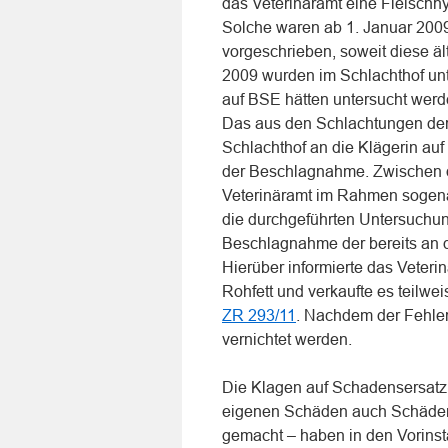
das Veterinäramt eine Fleischhy
Solche waren ab 1. Januar 2009
vorgeschrieben, soweit diese äl
2009 wurden im Schlachthof unt
auf BSE hätten untersucht werd
Das aus den Schlachtungen der 
Schlachthof an die Klägerin au
der Beschlagnahme. Zwischen de
Veterinäramt im Rahmen sogena
die durchgeführten Untersuchun
Beschlagnahme der bereits an 
Hierüber informierte das Veteri
Rohfett und verkaufte es teilwe
ZR 293/11
. Nachdem der Fehler
vernichtet werden.
Die Klagen auf Schadensersatz 
eigenen Schäden auch Schäden
gemacht – haben in den Vorinstan