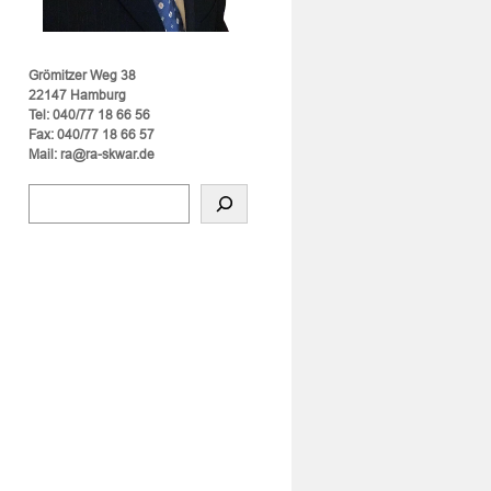
Grömitzer Weg 38
22147 Hamburg
Tel: 040/77 18 66 56
Fax: 040/77 18 66 57
Mail: ra@ra-skwar.de