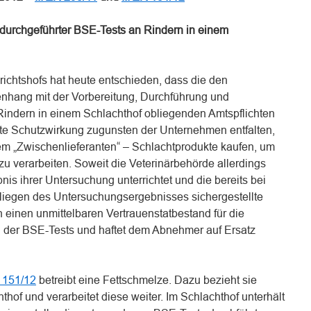
 durchgeführter BSE-Tests an Rindern in einem
erichtshofs hat heute entschieden, dass die den
hang mit der Vorbereitung, Durchführung und
indern in einem Schlachthof obliegenden Amtspflichten
tete Schutzwirkung zugunsten der Unternehmen entfalten,
em „Zwischenlieferanten“ – Schlachtprodukte kaufen, um
zu verarbeiten. Soweit die Veterinärbehörde allerdings
s ihrer Untersuchung unterrichtet und die bereits bei
rliegen des Untersuchungsergebnisses sichergestellte
ch einen unmittelbaren Vertrauenstatbestand für die
der BSE-Tests und haftet dem Abnehmer auf Ersatz
R 151/12
betreibt eine Fettschmelze. Dazu bezieht sie
thof und verarbeitet diese weiter. Im Schlachthof unterhält