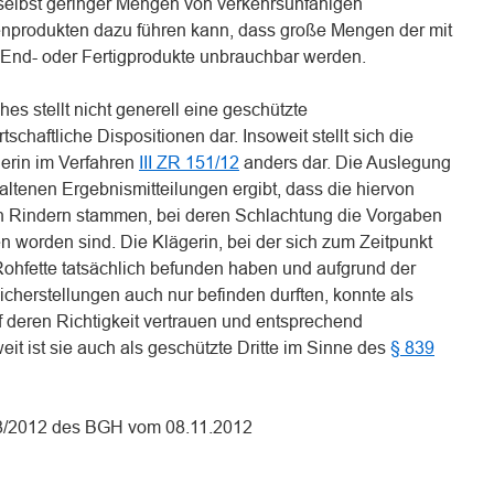
 selbst geringer Mengen von verkehrsunfähigen
enprodukten dazu führen kann, dass große Mengen der mit
en End- oder Fertigprodukte unbrauchbar werden.
es stellt nicht generell eine geschützte
tschaftliche Dispositionen dar. Insoweit stellt sich die
gerin im Verfahren
III ZR 151/12
anders dar. Die Auslegung
altenen Ergebnismitteilungen ergibt, dass die hiervon
on Rindern stammen, bei deren Schlachtung die Vorgaben
 worden sind. Die Klägerin, bei der sich zum Zeitpunkt
 Rohfette tatsächlich befunden haben und aufgrund der
cherstellungen auch nur befinden durften, konnte als
f deren Richtigkeit vertrauen und entsprechend
weit ist sie auch als geschützte Dritte im Sinne des
§ 839
188/2012 des BGH vom 08.11.2012
n
n