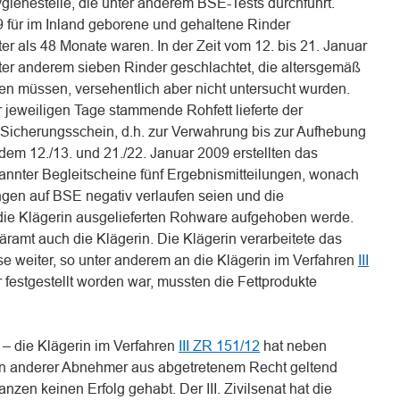
gienestelle, die unter anderem BSE-Tests durchführt.
 für im Inland geborene und gehaltene Rinder
ter als 48 Monate waren. In der Zeit vom 12. bis 21. Januar
er anderem sieben Rinder geschlachtet, die altersgemäß
en müssen, versehentlich aber nicht untersucht wurden.
jeweiligen Tage stammende Rohfett lieferte der
f Sicherungsschein, d.h. zur Verwahrung bis zur Aufhebung
m 12./13. und 21./22. Januar 2009 erstellten das
nnter Begleitscheine fünf Ergebnismitteilungen, wonach
gen auf BSE negativ verlaufen seien und die
die Klägerin ausgelieferten Rohware aufgehoben werde.
näramt auch die Klägerin. Die Klägerin verarbeitete das
ise weiter, so unter anderem an die Klägerin im Verfahren
III
 festgestellt worden war, mussten die Fettprodukte
– die Klägerin im Verfahren
III ZR 151/12
hat neben
 anderer Abnehmer aus abgetretenem Recht geltend
zen keinen Erfolg gehabt. Der III. Zivilsenat hat die