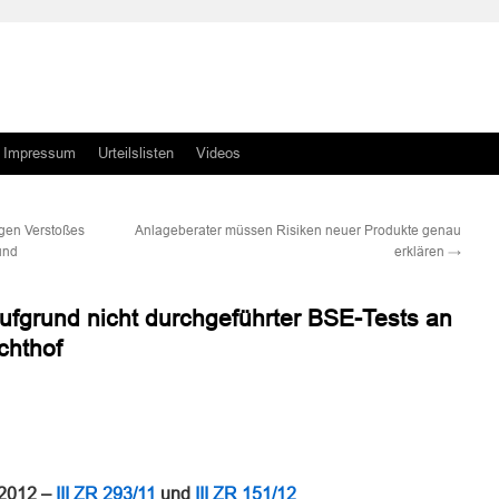
Impressum
Urteilslisten
Videos
egen Verstoßes
Anlageberater müssen Risiken neuer Produkte genau
und
erklären
→
fgrund nicht durchgeführter BSE-Tests an
chthof
n
n
 2012 –
III ZR 293/11
und
III ZR 151/12