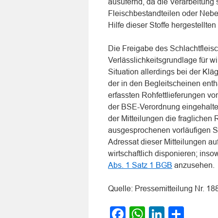
ausufernd, da die Verarbeitung
Fleischbestandteilen oder Neb
Hilfe dieser Stoffe hergestellt
Die Freigabe des Schlachtfleisch
Verlässlichkeitsgrundlage für wir
Situation allerdings bei der Klä
der in den Begleitscheinen enth
erfassten Rohfettlieferungen v
der BSE-Verordnung eingehalten
der Mitteilungen die fraglichen
ausgesprochenen vorläufigen Si
Adressat dieser Mitteilungen au
wirtschaftlich disponieren; inso
Abs. 1 Satz 1 BGB
anzusehen.
Quelle: Pressemitteilung Nr. 
Facebook
WhatsApp
LinkedI
Teile