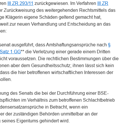
hren
III ZR 293/11
zurückgewiesen. Im Verfahren
III ZR
unter Zurückweisung des weitergehenden Rechtsmittels das
tige Klägerin eigene Schäden geltend gemacht hat,
weit zur neuen Verhandlung und Entscheidung an das
sen:
vilsenat ausgeführt, dass Amtshaftungsansprüche nach
§
 Satz 1 GG
** die Verletzung einer gerade einem Dritten
cht voraussetzen. Die rechtlichen Bestimmungen über die
nen aber dem Gesundheitsschutz; ihnen lässt sich kein
ass die hier betroffenen wirtschaftlichen Interessen der
ollen.
hung des Senats die bei der Durchführung einer BSE-
flichten im Verhältnis zum betroffenen Schlachtbetrieb
ensersatzansprüche in Betracht, wenn ein
ler der zuständigen Behörden unmittelbar an der
 seines Eigentums gehindert wird.