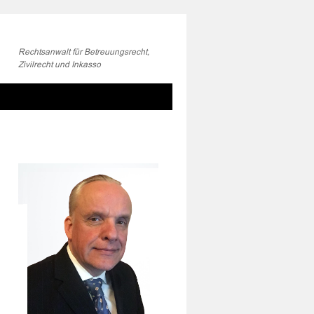
Rechtsanwalt für Betreuungsrecht,
Zivilrecht und Inkasso