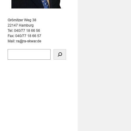
Grömitzer Weg 38
22147 Hamburg
Tel: 040/77 18 66 56
Fax: 040/77 18 66 57
Mail: ra@ra-skwar.de