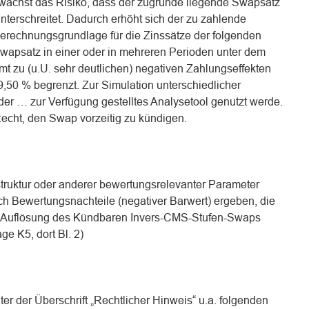
, wächst das Risiko, dass der zugrunde liegende Swapsatz
terschreitet. Dadurch erhöht sich der zu zahlende
Berechnungsgrundlage für die Zinssätze der folgenden
Swapsatz in einer oder in mehreren Perioden unter dem
t zu (u.U. sehr deutlichen) negativen Zahlungseffekten
9,50 % begrenzt. Zur Simulation unterschiedlicher
der … zur Verfügung gestelltes Analysetool genutzt werde.
echt, den Swap vorzeitig zu kündigen.
ruktur oder anderer bewertungsrelevanter Parameter
ch Bewertungsnachteile (negativer Barwert) ergeben, die
gen Auflösung des Kündbaren Invers-CMS-Stufen-Swaps
ge K5, dort Bl. 2)
ter der Überschrift „Rechtlicher Hinweis“ u.a. folgenden