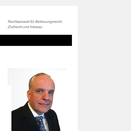
Rechtsanwalt für Betreuungsrecht,
Zivilrecht und Inkasso