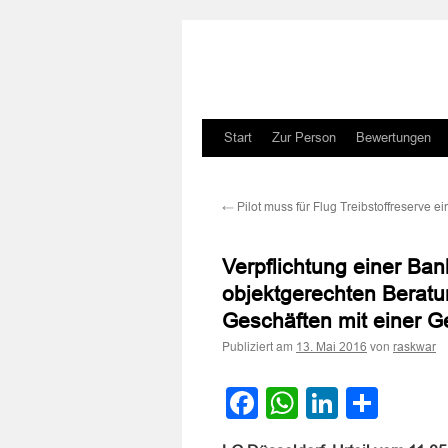
Zum
Start
Zur Person
Bewertungen
Inhalt
←
Pilot muss für Flug Treibstoffreserve ei
springen
Verpflichtung einer Ba
objektgerechten Beratu
Geschäften mit einer 
Publiziert am
von
13. Mai 2016
raskwar
Facebook
WhatsApp
LinkedI
Teile