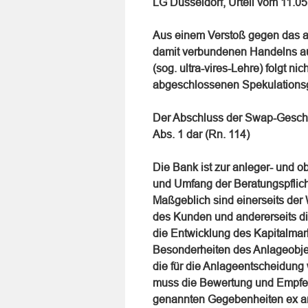
LG Düsseldorf, Urteil vom 11.0
Aus einem Verstoß gegen das a
damit verbundenen Handelns au
(sog. ultra-vires-Lehre) folgt n
abgeschlossenen Spekulationsg
Der Abschluss der Swap-Geschäft
Abs. 1 dar (Rn. 114)
Die Bank ist zur anleger- und ob
und Umfang der Beratungspflic
Maßgeblich sind einerseits der 
des Kunden und andererseits di
die Entwicklung des Kapitalmark
Besonderheiten des Anlageobje
die für die Anlageentscheidung 
muss die Bewertung und Empfeh
genannten Gegebenheiten ex ante