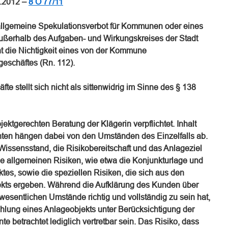
5.2012 –
8 O 77/11
llgemeine Spekulationsverbot für Kommunen oder eines
ßerhalb des Aufgaben- und Wirkungskreises der Stadt
icht die Nichtigkeit eines von der Kommune
eschäftes (Rn. 112).
e stellt sich nicht als sittenwidrig im Sinne des § 138
jektgerechten Beratung der Klägerin verpflichtet. Inhalt
hten hängen dabei von den Umständen des Einzelfalls ab.
Wissensstand, die Risikobereitschaft und das Anlageziel
e allgemeinen Risiken, wie etwa die Konjunkturlage und
tes, sowie die speziellen Risiken, die sich aus den
kts ergeben. Während die Aufklärung des Kunden über
wesentlichen Umstände richtig und vollständig zu sein hat,
lung eines Anlageobjekts unter Berücksichtigung der
 betrachtet lediglich vertretbar sein. Das Risiko, dass