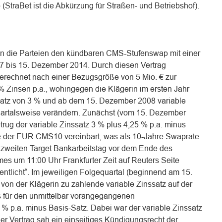
(StraBet ist die Abkürzung für Straßen- und Betriebshof).
 die Parteien den kündbaren CMS-Stufenswap mit einer
7 bis 15. Dezember 2014. Durch diesen Vertrag
 berechnet nach einer Bezugsgröße von 5 Mio. € zur
 Zinsen p.a., wohingegen die Klägerin im ersten Jahr
satz von 3 % und ab dem 15. Dezember 2008 variable
quartalsweise verändern. Zunächst (vom 15. Dezember
rug der variable Zinssatz 3 % plus 4,25 % p.a. minus
de der EUR CMS10 vereinbart, was als 10-Jahre Swaprate
m zweiten Target Bankarbeitstag vor dem Ende des
es um 11:00 Uhr Frankfurter Zeit auf Reuters Seite
entlicht“. Im jeweiligen Folgequartal (beginnend am 15.
von der Klägerin zu zahlende variable Zinssatz auf der
s für den unmittelbar vorangegangenen
% p.a. minus Basis-Satz. Dabei war der variable Zinssatz
Der Vertrag sah ein einseitiges Kündigungsrecht der