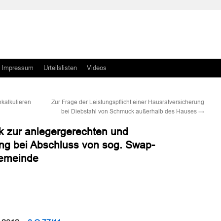
Impressum
Urteilslisten
Videos
nkalkulieren
Zur Frage der Leistungspflicht einer Hausratversicherung
bei Diebstahl von Schmuck außerhalb des Hauses
→
nk zur anlegergerechten und
ng bei Abschluss von sog. Swap-
Gemeinde
n
n