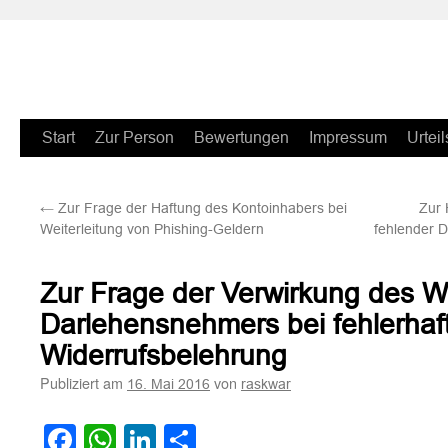
Zum
Start
Zur Person
Bewertungen
Impressum
Urteil
Inhalt
←
Zur Frage der Haftung des Kontoinhabers bei
Zur 
springen
Weiterleitung von Phishing-Geldern
fehlender D
Zur Frage der Verwirkung des W
Darlehensnehmers bei fehlerhaf
Widerrufsbelehrung
Publiziert am
von
16. Mai 2016
raskwar
Facebook
WhatsApp
LinkedIn
Teilen