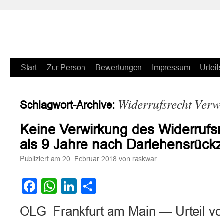
Zum
Start
Zur Person
Bewertungen
Impressum
Urteil
Inhalt
Widerrufsrecht Ver
Schlagwort-Archive:
springen
Keine Verwirkung des Widerrufs
als 9 Jahre nach Darlehensrück
Publiziert am
von
20. Februar 2018
raskwar
Facebook
WhatsApp
LinkedIn
Teilen
OLG Frankfurt am Main — Urteil v