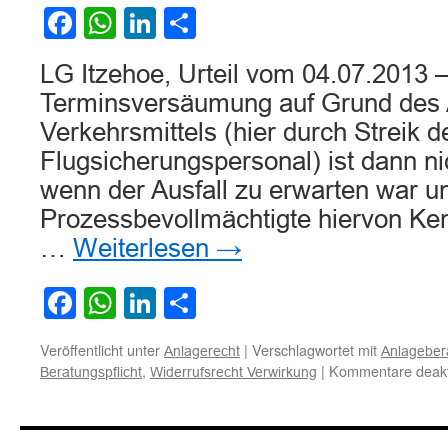
nach
Facebook
WhatsApp
LinkedIn
Teilen
Darlehensrückzahlung
LG Itzehoe, Urteil vom 04.07.2013 –
Terminsversäumung auf Grund des A
Verkehrsmittels (hier durch Streik d
Flugsicherungspersonal) ist dann ni
wenn der Ausfall zu erwarten war u
Prozessbevollmächtigte hiervon Ken
…
Weiterlesen
→
Facebook
WhatsApp
LinkedIn
Teilen
Veröffentlicht unter
|
Verschlagwortet mit
Anlagerecht
Anlagebera
,
|
Kommentare deakti
Beratungspflicht
Widerrufsrecht Verwirkung