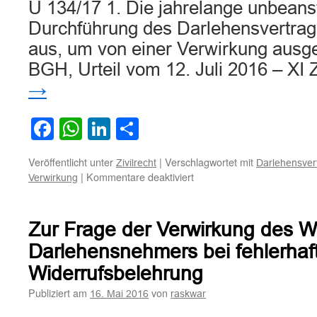
U 134/17 1. Die jahrelange unbeans
Durchführung des Darlehensvertrages
aus, um von einer Verwirkung ausge
BGH, Urteil vom 12. Juli 2016 – X
→
Facebook
WhatsApp
LinkedIn
Teilen
Veröffentlicht unter
|
Verschlagwortet mit
Zivilrecht
Darlehensver
für
|
Kommentare deaktiviert
Verwirkung
Keine
Verwirkung
des
Zur Frage der Verwirkung des W
Widerrufsrechts
auch
Darlehensnehmers bei fehlerhaf
mehr
Widerrufsbelehrung
als
9
Publiziert am
von
16. Mai 2016
raskwar
Jahre