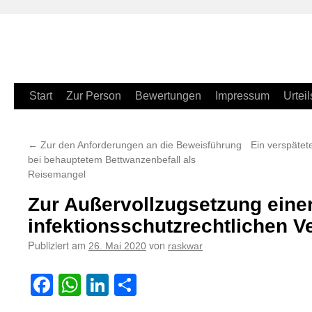
Zum
Start
Zur Person
Bewertungen
Impressum
Urteil
Inhalt
←
Zur den Anforderungen an die Beweisführung
Ein verspätet
springen
bei behauptetem Bettwanzenbefall als
Reisemangel
Zur Außervollzugsetzung eine
infektionsschutzrechtlichen 
Publiziert am
von
26. Mai 2020
raskwar
Facebook
WhatsApp
LinkedIn
Teilen