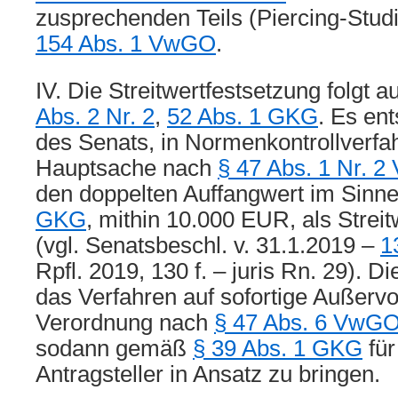
zusprechenden Teils (Piercing-Studi
154 Abs. 1 VwGO
.
IV. Die Streitwertfestsetzung folgt 
Abs. 2 Nr. 2
,
52 Abs. 1 GKG
. Es ent
des Senats, in Normenkontrollverfah
Hauptsache nach
§ 47 Abs. 1 Nr. 
den doppelten Auffangwert im Sinn
GKG
, mithin 10.000 EUR, als Strei
(vgl. Senatsbeschl. v. 31.1.2019 –
1
Rpfl. 2019, 130 f. – juris Rn. 29). Die
das Verfahren auf sofortige Außerv
Verordnung nach
§ 47 Abs. 6 VwG
sodann gemäß
§ 39 Abs. 1 GKG
für
Antragsteller in Ansatz zu bringen.