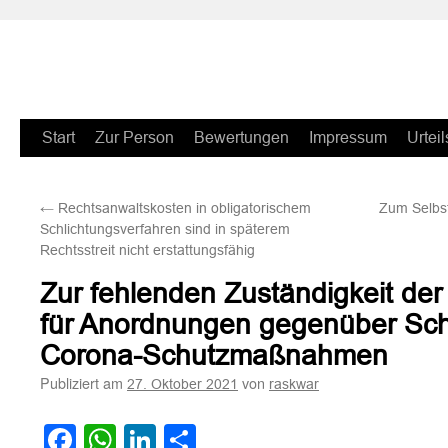
Zum
Start
Zur Person
Bewertungen
Impressum
Urteil
Inhalt
←
Rechtsanwaltskosten in obligatorischem
Zum Selbst
springen
Schlichtungsverfahren sind in späterem
Rechtsstreit nicht erstattungsfähig
Zur fehlenden Zuständigkeit der
für Anordnungen gegenüber Sch
Corona-Schutzmaßnahmen
Publiziert am
von
27. Oktober 2021
raskwar
Facebook
WhatsApp
LinkedIn
Teilen