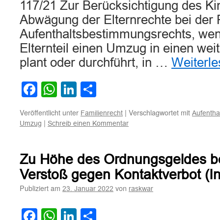
117/21 Zur Berücksichtigung des K
Abwägung der Elternrechte bei der
Aufenthaltsbestimmungsrechts, wen
Elternteil einen Umzug in einen weit
plant oder durchführt, in …
Weiterl
Facebook
WhatsApp
LinkedIn
Teilen
Veröffentlicht unter
|
Verschlagwortet mit
Familienrecht
Aufentha
|
Umzug
Schreib einen Kommentar
Zu Höhe des Ordnungsgeldes be
Verstoß gegen Kontaktverbot (In
Publiziert am
von
23. Januar 2022
raskwar
Facebook
WhatsApp
LinkedIn
Teilen