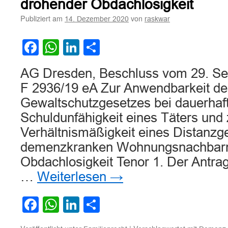
drohender Obdachlosigkeit
durch
einen
Publiziert am
von
14. Dezember 2020
raskwar
Elternteil
(hier:
Facebook
WhatsApp
LinkedIn
Teilen
Vater)
AG Dresden, Beschluss vom 29. Se
F 2936/19 eA Zur Anwendbarkeit de
Gewaltschutzgesetzes bei dauerhaf
Schuldunfähigkeit eines Täters und 
Verhältnismäßigkeit eines Distanzge
demenzkranken Wohnungsnachbarn
Obdachlosigkeit Tenor 1. Der Antra
…
Weiterlesen
→
Facebook
WhatsApp
LinkedIn
Teilen