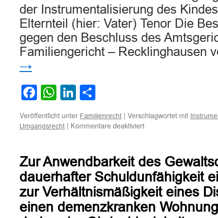
der Instrumentalisierung des Kinde
Elternteil (hier: Vater) Tenor Die B
gegen den Beschluss des Amtsgeric
Familiengericht – Recklinghausen
→
Facebook
WhatsApp
LinkedIn
Teilen
Veröffentlicht unter
|
Verschlagwortet mit
Familienrecht
Instrume
für
|
Kommentare deaktiviert
Umgangsrecht
Zum
Ausschluss
des
Zur Anwendbarkeit des Gewalts
Umgangsrechts
aufgrund
dauerhafter Schuldunfähigkeit e
der
zur Verhältnismäßigkeit eines Di
Instrumentalisierung
des
einen demenzkranken Wohnung
Kindes