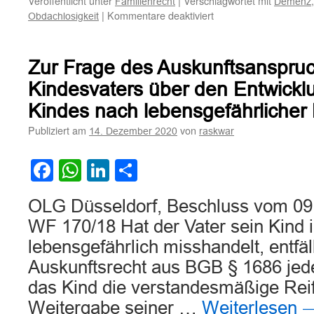
Veröffentlicht unter
|
Verschlagwortet mit
Familienrecht
Demenz
für
|
Kommentare deaktiviert
Obdachlosigkeit
Zur
Anwendbarkeit
des
Zur Frage des Auskunftsanspru
Gewaltschutzgesetzes
bei
Kindesvaters über den Entwickl
dauerhafter
Kindes nach lebensgefährlicher
Schuldunfähigkeit
eines
Publiziert am
von
14. Dezember 2020
raskwar
Täters
und
Facebook
WhatsApp
LinkedIn
Teilen
zur
Verhältnismäßigkeit
eines
OLG Düsseldorf, Beschluss vom 09.
Distanzgebots
WF 170/18 Hat der Vater sein Kind 
für
einen
lebensgefährlich misshandelt, entfäll
demenzkranken
Auskunftsrecht aus BGB § 1686 jede
Wohnungsnachbarn
bei
das Kind die verstandesmäßige Reife
drohender
Weitergabe seiner …
Weiterlesen
Obdachlosigkeit