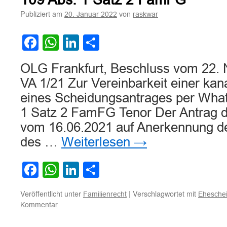
Publiziert am
von
20. Januar 2022
raskwar
Facebook
WhatsApp
LinkedIn
Teilen
OLG Frankfurt, Beschluss vom 22.
VA 1/21 Zur Vereinbarkeit einer kan
eines Scheidungsantrages per What
1 Satz 2 FamFG Tenor Der Antrag de
vom 16.06.2021 auf Anerkennung de
des …
Weiterlesen
→
Facebook
WhatsApp
LinkedIn
Teilen
Veröffentlicht unter
|
Verschlagwortet mit
Familienrecht
Ehesche
Kommentar