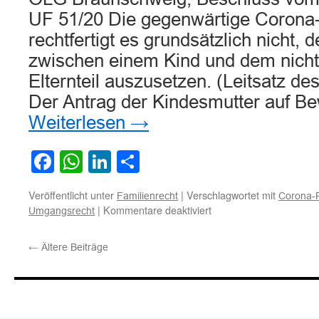
UF 51/20 Die gegenwärtige Coron
rechtfertigt es grundsätzlich nicht
zwischen einem Kind und dem nich
Elternteil auszusetzen. (Leitsatz de
Der Antrag der Kindesmutter auf Be
Weiterlesen
→
Facebook
WhatsApp
LinkedIn
Teilen
Veröffentlicht unter
|
Verschlagwortet mit
Familienrecht
Corona-
für
|
Kommentare deaktiviert
Umgangsrecht
Corona-
Pandemie
←
Ältere Beiträge
rechtfertigt
grundsätzlich
keine
Aussetzung
des