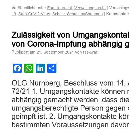
Veröffentlicht unter
,
|
Verschlagw
Familienrecht
Verwaltungsrecht
,
,
,
|
Kommentare 
19
Sars-CoV-2-Virus
Schule
Schutzmaßnahmen
Zulässigkeit von Umgangskontak
von Corona-Impfung abhängig 
Publiziert am
von
21. September 2021
raskwar
Facebook
WhatsApp
LinkedIn
Teilen
OLG Nürnberg, Beschluss vom 14. A
72/21 1. Umgangskontakte können n
abhängig gemacht werden, dass di
umgangsberechtigte Person gegen 
geimpft ist. 2. Umgangskontakte kö
bestimmten Voraussetzungen davo