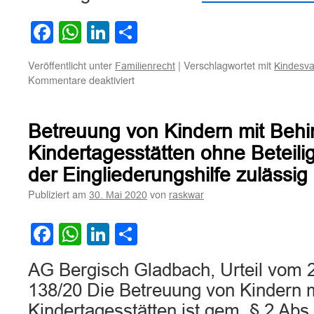
Facebook
WhatsApp
LinkedIn
Teilen
Veröffentlicht unter
|
Verschlagwortet mit
Familienrecht
Kindesva
für
Kommentare deaktiviert
Zur
Frage
des
Betreuung von Kindern mit Behi
Auskunftsanspruchs
des
Kindertagesstätten ohne Beteili
Kindesvaters
der Eingliederungshilfe zulässig
über
den
Publiziert am
von
30. Mai 2020
raskwar
Entwicklungsstand
des
Facebook
WhatsApp
LinkedIn
Teilen
Kindes
nach
lebensgefährlicher
AG Bergisch Gladbach, Urteil vom 
Misshandlung
138/20 Die Betreuung von Kindern m
Kindertagesstätten ist gem. § 2 Abs.