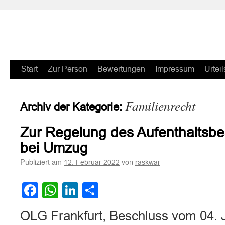
Zum
Start
Zur Person
Bewertungen
Impressum
Urteil
Inhalt
Familienrecht
Archiv der Kategorie:
springen
Zur Regelung des Aufenthaltsb
bei Umzug
Publiziert am
von
12. Februar 2022
raskwar
Facebook
WhatsApp
LinkedIn
Teilen
OLG Frankfurt, Beschluss vom 04. 