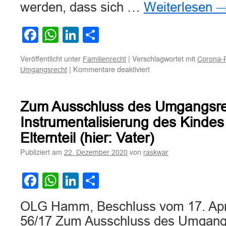
werden, dass sich …
Weiterlesen
Facebook
WhatsApp
LinkedIn
Teilen
Veröffentlicht unter
|
Verschlagwortet mit
Familienrecht
Corona-
für
|
Kommentare deaktiviert
Umgangsrecht
Zulässigkeit
von
Umgangskontakten
Zum Ausschluss des Umgangsre
kann
nicht
Instrumentalisierung des Kindes
von
Elternteil (hier: Vater)
Corona-
Impfung
Publiziert am
von
22. Dezember 2020
raskwar
abhängig
gemacht
Facebook
WhatsApp
LinkedIn
Teilen
werden.
OLG Hamm, Beschluss vom 17. Apri
56/17 Zum Ausschluss des Umgang