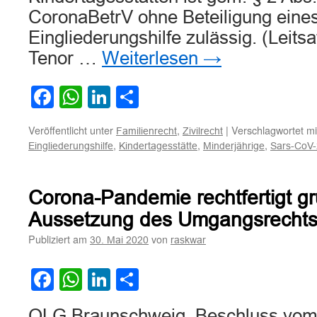
CoronaBetrV ohne Beteiligung eines
Eingliederungshilfe zulässig. (Leits
Tenor …
Weiterlesen
→
Facebook
WhatsApp
LinkedIn
Teilen
Veröffentlicht unter
,
|
Verschlagwortet mi
Familienrecht
Zivilrecht
,
,
,
Eingliederungshilfe
Kindertagesstätte
Minderjährige
Sars-CoV-
Corona-Pandemie rechtfertigt gr
Aussetzung des Umgangsrecht
Publiziert am
von
30. Mai 2020
raskwar
Facebook
WhatsApp
LinkedIn
Teilen
OLG Braunschweig, Beschluss vom 