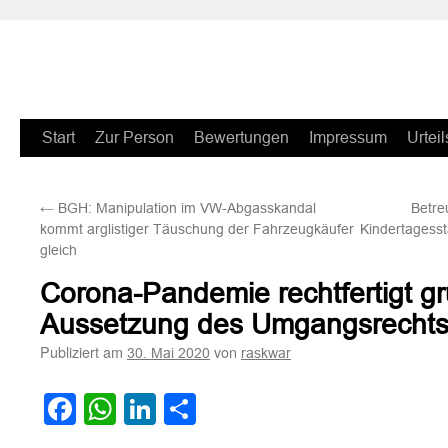
Zum
Start
Zur Person
Bewertungen
Impressum
Urteil
Inhalt
←
BGH: Manipulation im VW-Abgasskandal
Betre
springen
kommt arglistiger Täuschung der Fahrzeugkäufer
Kindertagesst
gleich
Corona-Pandemie rechtfertigt gr
Aussetzung des Umgangsrecht
Publiziert am
von
30. Mai 2020
raskwar
Facebook
WhatsApp
LinkedIn
Teilen