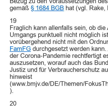
Bezug zu den Voraussetzungen de
gemäß
§ 1684 BGB
hat (vgl. Rake,
19
Fraglich kann allenfalls sein, ob di
Umgangs punktuell nicht möglich i
vorübergehend nicht mit den Ordnu
FamFG
durchgesetzt werden kann. A
der Corona-Pandemie rechtfertigt e
auszusetzen, worauf auch das Bund
Justiz und für Verbraucherschutz a
hinweist
(www.bmjv.de/DE/Themen/FokusT
).
20