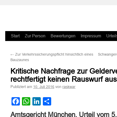
Zum
Start
Zur Person
Bewertungen
Impressum
Urteil
Inhalt
←
Zur Verkehrssicherungspflicht hinsichtlich eines
Schwangere
springen
Bauzaunes
Kritische Nachfrage zur Gelder
rechtfertigt keinen Rauswurf aus
Publiziert am
von
10. Juli 2016
raskwar
Facebook
WhatsApp
LinkedIn
Teilen
Amtsgericht München, Urteil vom 5