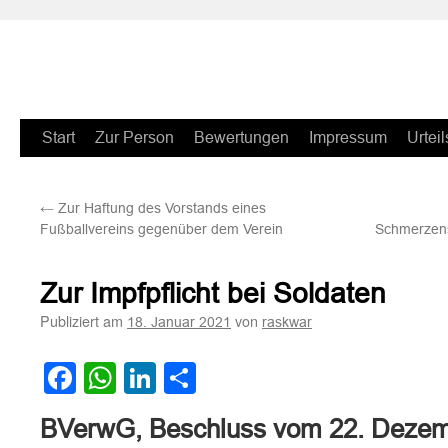
Zum
Start
Zur Person
Bewertungen
Impressum
Urteil
Inhalt
←
Zur Haftung des Vorstands eines
springen
Fußballvereins gegenüber dem Verein
Schmerzensg
Zur Impfpflicht bei Soldaten
Publiziert am
von
18. Januar 2021
raskwar
Facebook
WhatsApp
LinkedIn
Teilen
BVerwG, Beschluss vom 22. Deze