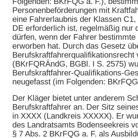
Folgenden: BKrFQG a. F.), bestimm
Personenbeförderungen mit Kraftfah
eine Fahrerlaubnis der Klassen C1,
DE erforderlich ist, regelmäßig nur
dürfen, wenn der Fahrer bestimmte 
erworben hat. Durch das Gesetz ü
Berufskraftfahrerqualifikationsrech
(BKrFQRÄndG, BGBl. I S. 2575) wu
Berufskraftfahrer-Qualifikations-Ges
neugefasst (im Folgenden: BKrFQG n
Der Kläger bietet unter anderem Sc
Berufskraftfahrer an. Der Sitz sein
in XXXX (Landkreis XXXXX). Er wu
des Landratsamts Bodenseekreis v
§ 7 Abs. 2 BKrFQG a. F. als Ausbildu