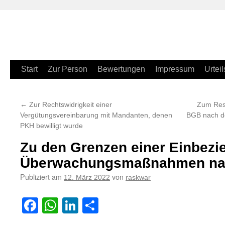
Zum
Start
Zur Person
Bewertungen
Impressum
Urteil
Inhalt
←
Zur Rechtswidrigkeit einer
Zum Res
springen
Vergütungsvereinbarung mit Mandanten, denen
BGB nach de
PKH bewilligt wurde
Zu den Grenzen einer Einbezie
Überwachungsmaßnahmen na
Publiziert am
von
12. März 2022
raskwar
Facebook
WhatsApp
LinkedIn
Teilen