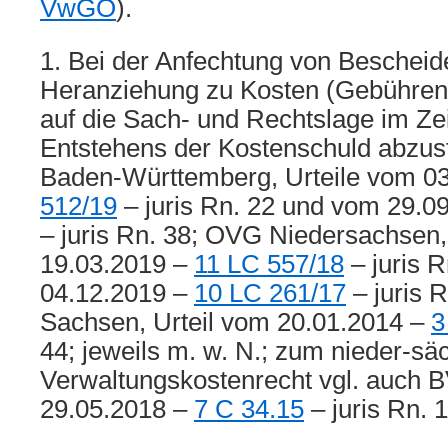
VwGO
).
1. Bei der Anfechtung von Bescheid
Heranziehung zu Kosten (Gebühren 
auf die Sach- und Rechtslage im Ze
Entstehens der Kostenschuld abzust
Baden-Württemberg, Urteile vom 0
512/19
– juris Rn. 22 und vom 29.0
– juris Rn. 38; OVG Niedersachsen,
19.03.2019 –
11 LC 557/18
– juris 
04.12.2019 –
10 LC 261/17
– juris 
Sachsen, Urteil vom 20.01.2014 –
3
44; jeweils m. w. N.; zum nieder-sä
Verwaltungskostenrecht vgl. auch 
29.05.2018 –
7 C 34.15
– juris Rn. 16