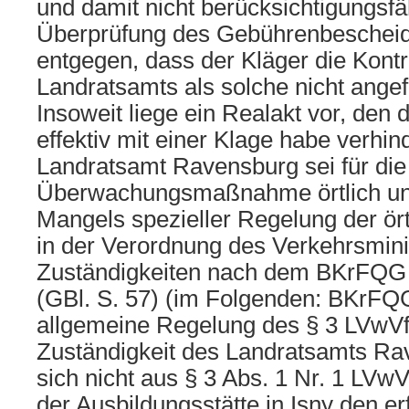
und damit nicht berücksichtigungsf
Überprüfung des Gebührenbescheids
entgegen, dass der Kläger die Kon
Landratsamts als solche nicht ange
Insoweit liege ein Realakt vor, den 
effektiv mit einer Klage habe verhi
Landratsamt Ravensburg sei für di
Überwachungsmaßnahme örtlich un
Mangels spezieller Regelung der ört
in der Verordnung des Verkehrsmini
Zuständigkeiten nach dem BKrFQG
(GBl. S. 57) (im Folgenden: BKrFQ
allgemeine Regelung des § 3 LVwVf
Zuständigkeit des Landratsamts Ra
sich nicht aus § 3 Abs. 1 Nr. 1 LVwV
der Ausbildungsstätte in Isny den er