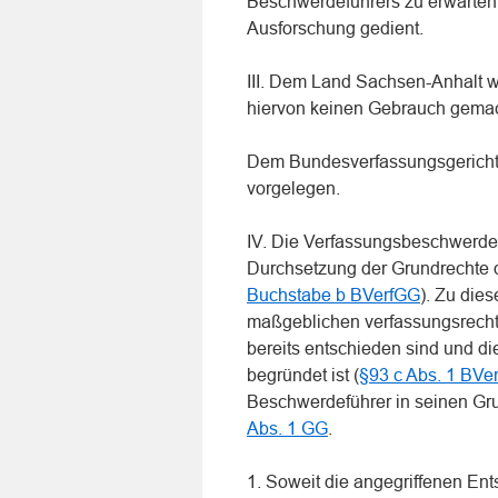
Beschwerdeführers zu erwarten
Ausforschung gedient.
III. Dem Land Sachsen-Anhalt 
hiervon keinen Gebrauch gemac
Dem Bundesverfassungsgericht h
vorgelegen.
IV. Die Verfassungsbeschwerde
Durchsetzung der Grundrechte d
Buchstabe b BVerfGG
). Zu die
maßgeblichen verfassungsrecht
bereits entschieden sind und d
begründet ist (
§93 c Abs. 1 BVe
Beschwerdeführer in seinen Gr
Abs. 1 GG
.
1. Soweit die angegriffenen E