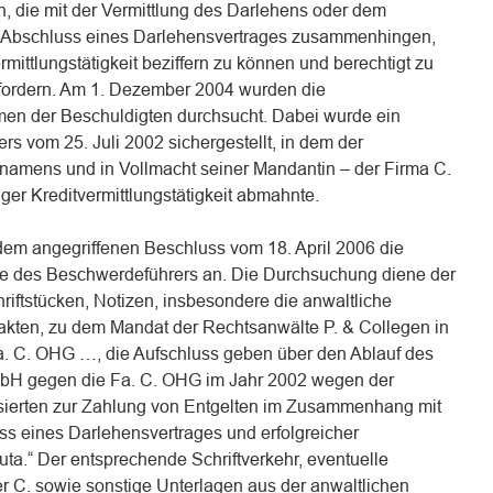
, die mit der Vermittlung des Darlehens oder dem
 Abschluss eines Darlehensvertrages zusammenhingen,
mittlungstätigkeit beziffern zu können und berechtigt zu
ufordern. Am 1. Dezember 2004 wurden die
men der Beschuldigten durchsucht. Dabei wurde ein
rs vom 25. Juli 2002 sichergestellt, in dem der
namens und in Vollmacht seiner Mandantin – der Firma C.
r Kreditvermittlungstätigkeit abmahnte.
 dem angegriffenen Beschluss vom 18. April 2006 die
e des Beschwerdeführers an. Die Durchsuchung diene der
riftstücken, Notizen, insbesondere die anwaltliche
akten, zu dem Mandat der Rechtsanwälte P. & Collegen in
. C. OHG …, die Aufschluss geben über den Ablauf des
bH gegen die Fa. C. OHG im Jahr 2002 wegen der
ssierten zur Zahlung von Entgelten im Zusammenhang mit
ss eines Darlehensvertrages und erfolgreicher
ta.“ Der entsprechende Schriftverkehr, eventuelle
er C. sowie sonstige Unterlagen aus der anwaltlichen