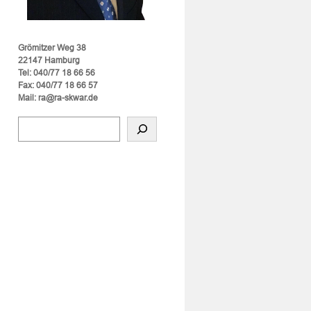
Grömitzer Weg 38
22147 Hamburg
Tel: 040/77 18 66 56
Fax: 040/77 18 66 57
Mail: ra@ra-skwar.de