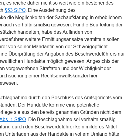
n; es reiche daher nicht so weit wie ein bestehendes
ch
§53 StPO
. Eine Ausdehnung des
e die Möglichkeiten der Sachaufklärung in erheblichem
 auch verhältnismäßig gewesen. Für die Beurteilung der
sätzlich handelten, habe das Auffinden von
deführer weitere Ermittlungsansätze vermitteln sollen.
er von seiner Mandantin von der Schweigepflicht
ine Überprüfung der Angaben des Beschwerdeführers nur
nwaltlichen Handakte möglich gewesen. Angesichts der
n vorgeworfenen Straftaten und der Wichtigkeit der
 Durchsuchung einer Rechtsanwaltskanzlei hier
gewesen.
eschlagnahme durch den Beschluss des Amtsgerichts vom
nstanden. Der Handakte komme eine potentielle
liege sie aus den bereits genannten Gründen nicht dem
Abs. 1 StPO
. Die Beschlagnahme sei verhältnismäßig
ilung durch den Beschwerdeführer kein milderes Mittel
hen Unterlagen aus der Handakte in vollem Umfang hätte