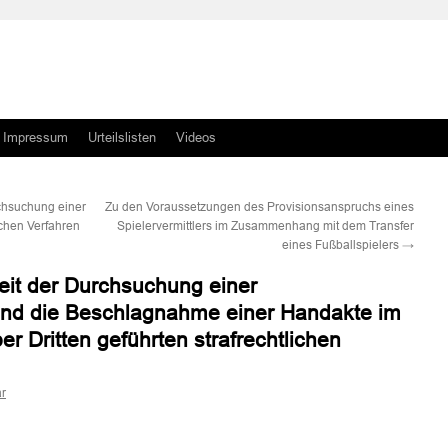
Impressum
Urteilslisten
Videos
chsuchung einer
Zu den Voraussetzungen des Provisionsanspruchs eines
ichen Verfahren
Spielervermittlers im Zusammenhang mit dem Transfer
eines Fußballspielers
→
eit der Durchsuchung einer
und die Beschlagnahme einer Handakte im
 Dritten geführten strafrechtlichen
r