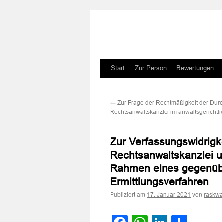
Zum
Start
Zur Person
Bewertungen
Inhalt
←
Zur Frage der Rechtmäßigkeit der Dur
springen
Rechtsanwaltskanzlei im anwaltsgerichtl
Zur Verfassungswidrigk
Rechtsanwaltskanzlei 
Rahmen eines gegenüber
Ermittlungsverfahren
Publiziert am
von
17. Januar 2021
raskwa