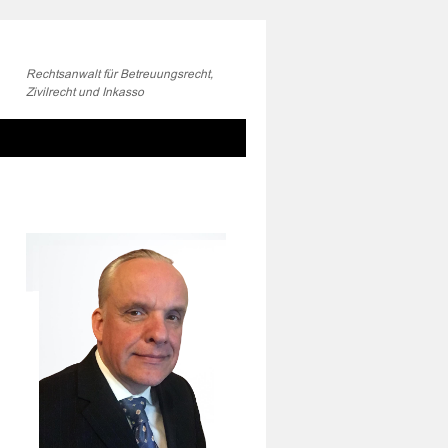
Rechtsanwalt für Betreuungsrecht,
Zivilrecht und Inkasso