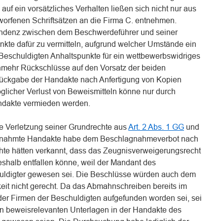
uf ein vorsätzliches Verhalten ließen sich nicht nur aus
orfenen Schriftsätzen an die Firma C. entnehmen.
ondenz zwischen dem Beschwerdeführer und seiner
nkte dafür zu vermitteln, aufgrund welcher Umstände ein
Beschuldigten Anhaltspunkte für ein wettbewerbswidriges
nunmehr Rückschlüsse auf den Vorsatz der beiden
Rückgabe der Handakte nach Anfertigung von Kopien
glicher Verlust von Beweismitteln könne nur durch
ndakte vermieden werden.
ie Verletzung seiner Grundrechte aus
Art. 2 Abs. 1 GG
und
agnahmte Handakte habe dem Beschlagnahmeverbot nach
hte hätten verkannt, dass das Zeugnisverweigerungsrecht
deshalb entfallen könne, weil der Mandant des
uldigter gewesen sei. Die Beschlüsse würden auch dem
eit nicht gerecht. Da das Abmahnschreiben bereits im
der Firmen der Beschuldigten aufgefunden worden sei, sei
ren beweisrelevanten Unterlagen in der Handakte des