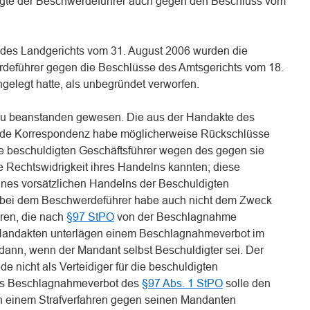
legte der Beschwerdeführer auch gegen den Beschluss vom
 des Landgerichts vom 31. August 2006 wurden die
deführer gegen die Beschlüsse des Amtsgerichts vom 18.
ngelegt hatte, als unbegründet verworfen.
 zu beanstanden gewesen. Die aus der Handakte des
nde Korrespondenz habe möglicherweise Rückschlüsse
ie beschuldigten Geschäftsführer wegen des gegen sie
 Rechtswidrigkeit ihres Handelns kannten; diese
eines vorsätzlichen Handelns der Beschuldigten
g bei dem Beschwerdeführer habe auch nicht dem Zweck
ren, die nach
§97 StPO
von der Beschlagnahme
andakten unterlägen einem Beschlagnahmeverbot im
dann, wenn der Mandant selbst Beschuldigter sei. Der
e nicht als Verteidiger für die beschuldigten
Das Beschlagnahmeverbot des
§97 Abs. 1 StPO
solle den
in einem Strafverfahren gegen seinen Mandanten