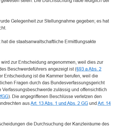
 gewesen seien. Die Durchsuchung habe lediglich der
wurde Gelegenheit zur Stellungnahme gegeben; es hat
ht.
at die staatsanwaltschaftliche Ermittlungsakte
 wird zur Entscheidung angenommen, weil dies zur
es Beschwerdeführers angezeigt ist (
§93 a Abs. 2
ser Entscheidung ist die Kammer berufen, weil die
lichen Fragen durch das Bundesverfassungsgericht
ie Verfassungsbeschwerde zulässig und offensichtlich
rfGG
). Die angegriffenen Beschlüsse verletzen den
undrechten aus
Art. 13 Abs. 1 und Abs. 2 GG
und
Art. 14
ntscheidungen die Durchsuchung der Kanzleiräume des