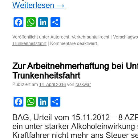
Weiterlesen
→
Facebook
WhatsApp
LinkedIn
Teilen
Veröffentlicht unter
,
|
Verschlagwor
Autorecht
Verkehrsunfallrecht
für
|
Kommentare deaktiviert
Trunkenheitsfahrt
Zum
Mitverschulden
des
Zur Arbeitnehmerhaftung bei Unf
Beifahrers
bei
Trunkenheitsfahrt
Teilnahme
Publiziert am
von
14. April 2016
raskwar
an
Trunkenheitsfahrt
Facebook
WhatsApp
LinkedIn
Teilen
BAG, Urteil vom 15.11.2012 – 8 AZ
ein unter starker Alkoholeinwirkung
Kraftfahrer nicht mehr ans Steuer s