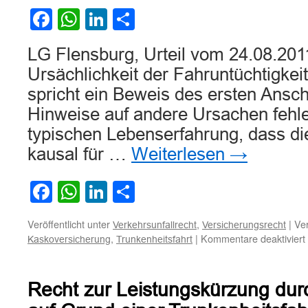
Facebook
WhatsApp
LinkedIn
Teilen
LG Flensburg, Urteil vom 24.08.2011
Ursächlichkeit der Fahruntüchtigkeit
spricht ein Beweis des ersten Ansc
Hinweise auf andere Ursachen fehle
typischen Lebenserfahrung, dass di
kausal für …
Weiterlesen
→
Facebook
WhatsApp
LinkedIn
Teilen
Veröffentlicht unter
,
|
Ver
Verkehrsunfallrecht
Versicherungsrecht
,
|
Kommentare deaktiviert
Kaskoversicherung
Trunkenheitsfahrt
Recht zur Leistungskürzung dur