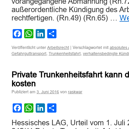
vorangegangene Abmahnung (Rn.72)
außerordentliche Kündigung des Arb
rechtfertigen. (Rn.49) (Rn.65) …
We
Facebook
WhatsApp
LinkedIn
Teilen
Veröffentlicht unter
|
Verschlagwortet mit
Arbeitsrecht
absolutes 
,
,
Gefahrguttransport
Trunkenheitsfahrt
verhaltensbedingte Künd
Private Trunkenheitsfahrt kann d
kosten
Publiziert am
von
3. Juni 2016
raskwar
Facebook
WhatsApp
LinkedIn
Teilen
Hessisches LAG, Urteil vom 1. Juli 