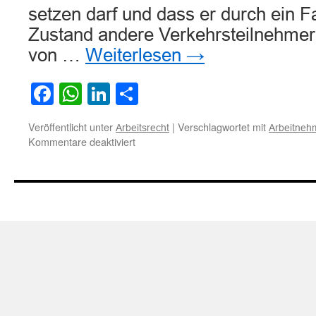
setzen darf und dass er durch ein 
Zustand andere Verkehrsteilnehmer,
von …
Weiterlesen
→
Facebook
WhatsApp
LinkedIn
Teilen
Veröffentlicht unter
|
Verschlagwortet mit
Arbeitsrecht
Arbeitneh
für
Kommentare deaktiviert
Zur
Arbeitnehmerhaftung
bei
Unfall
durch
Trunkenheitsfahrt