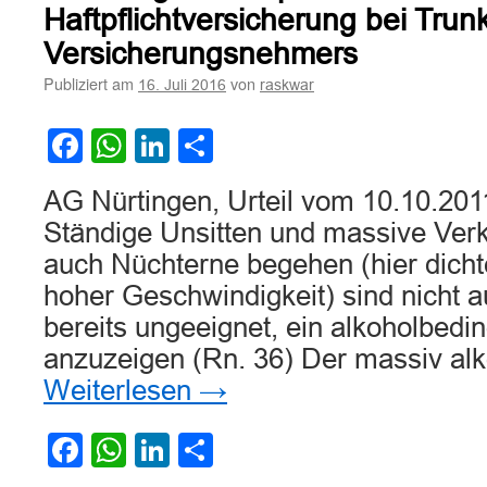
der
Haftpflichtversicherung bei Trun
Versicherungsnehmerin
Versicherungsnehmers
wegen
Trunkenheitsfahrt
Publiziert am
von
16. Juli 2016
raskwar
und
unerlaubtes
Facebook
WhatsApp
LinkedIn
Teilen
Entfernen
vom
Unfallort
AG Nürtingen, Urteil vom 10.10.201
Ständige Unsitten und massive Verk
auch Nüchterne begehen (hier dicht
hoher Geschwindigkeit) sind nicht
bereits ungeeignet, ein alkoholbedi
anzuzeigen (Rn. 36) Der massiv alk
Weiterlesen
→
Facebook
WhatsApp
LinkedIn
Teilen