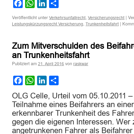
Facebook
WhatsApp
LinkedIn
Teilen
Veröffentlicht unter
,
|
Ver
Verkehrsunfallrecht
Versicherungsrecht
,
|
Komme
Leistungskürzungsrecht Versicherung
Trunkenheitsfahrt
Zum Mitverschulden des Beifahr
an Trunkenheitsfahrt
Publiziert am
von
21. April 2016
raskwar
Facebook
WhatsApp
LinkedIn
Teilen
OLG Celle, Urteil vom 05.10.2011 – 
Teilnahme eines Beifahrers an einer 
erkennbarer Trunkenheit des Fahrers
gegen die eigenen Interessen. Wer
angetrunkenen Fahrer als Beifahrer