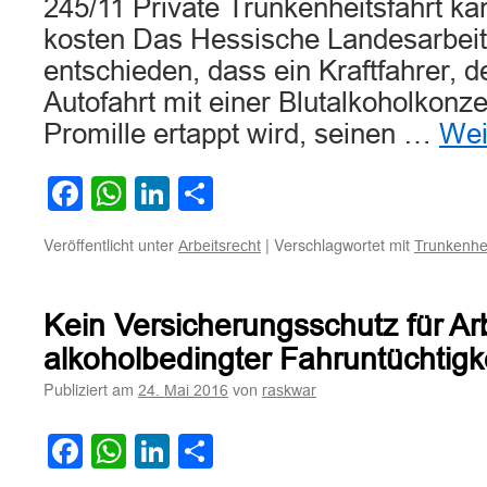
245/11 Private Trunkenheitsfahrt ka
kosten Das Hessische Landesarbeits
entschieden, dass ein Kraftfahrer, de
Autofahrt mit einer Blutalkoholkonze
Promille ertappt wird, seinen …
Wei
Facebook
WhatsApp
LinkedIn
Teilen
Veröffentlicht unter
|
Verschlagwortet mit
Arbeitsrecht
Trunkenhei
Kein Versicherungsschutz für Arb
alkoholbedingter Fahruntüchtigk
Publiziert am
von
24. Mai 2016
raskwar
Facebook
WhatsApp
LinkedIn
Teilen