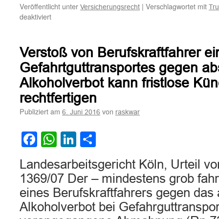
Veröffentlicht unter
|
Verschlagwortet mit
Versicherungsrecht
Tru
für
deaktiviert
Zum
Regressanspruch
der
Verstoß von Berufskraftfahrer ei
Kfz-
Haftpflichtversicherung
Gefahrtguttransportes gegen ab
bei
Alkoholverbot kann fristlose Kü
Trunkenheitsfahrt
des
rechtfertigen
Versicherungsnehmers
Publiziert am
von
6. Juni 2016
raskwar
Facebook
WhatsApp
LinkedIn
Teilen
Landesarbeitsgericht Köln, Urteil v
1369/07 Der – mindestens grob fahr
eines Berufskraftfahrers gegen das 
Alkoholverbot bei Gefahrguttranspor