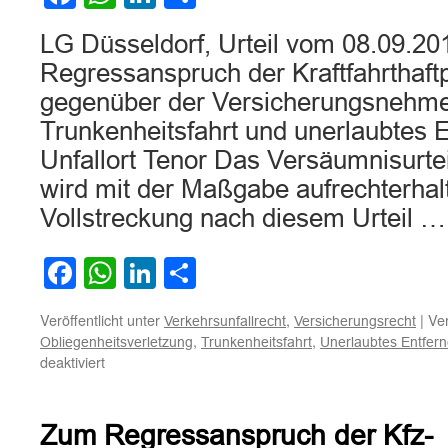
LG Düsseldorf, Urteil vom 08.09.2
Regressanspruch der Kraftfahrthaftp
gegenüber der Versicherungsnehm
Trunkenheitsfahrt und unerlaubtes 
Unfallort Tenor Das Versäumnisurte
wird mit der Maßgabe aufrechterhalt
Vollstreckung nach diesem Urteil 
Facebook
WhatsApp
LinkedIn
Teilen
Veröffentlicht unter
,
|
Ver
Verkehrsunfallrecht
Versicherungsrecht
,
,
Obliegenheitsverletzung
Trunkenheitsfahrt
Unerlaubtes Entfern
für
deaktiviert
Regressanspruch
der
Kraftfahrthaftpflichtversicherung
Zum Regressanspruch der Kfz-
gegenüber