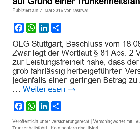
auf Grund einer Trunkenheitsfah
Publiziert am
von
7. Mai 2016
raskwar
Facebook
WhatsApp
LinkedIn
Teilen
OLG Stuttgart, Beschluss vom 18.0
Zwar legt der Wortlaut § 81 Abs. 2
zur Leistungsfreiheit nahe, dass der
grob fahrlässig herbeigeführten Ver
jedenfalls einen geringen Betrag zu 
…
Weiterlesen
→
Facebook
WhatsApp
LinkedIn
Teilen
Veröffentlicht unter
|
Verschlagwortet mit
Versicherungsrecht
Lei
für
|
Kommentare deaktiviert
Trunkenheitsfahrt
Recht
zur