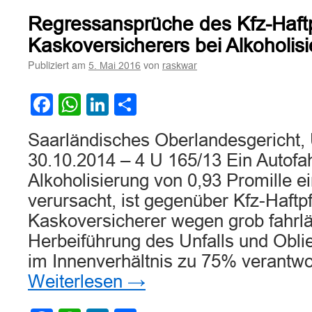
Leistungskürzung
Regressansprüche des Kfz-Haftp
durch
den
Kaskoversicherers bei Alkoholis
Versicherer
Publiziert am
von
5. Mai 2016
raskwar
auf
Grund
einer
Facebook
WhatsApp
LinkedIn
Teilen
Trunkenheitsfahrt
Saarländisches Oberlandesgericht, 
30.10.2014 – 4 U 165/13 Ein Autofah
Alkoholisierung von 0,93 Promille ei
verursacht, ist gegenüber Kfz-Haftpf
Kaskoversicherer wegen grob fahrlä
Herbeiführung des Unfalls und Obli
im Innenverhältnis zu 75% verantwo
Weiterlesen
→