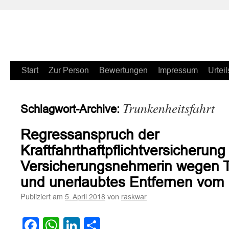
Zum
Start
Zur Person
Bewertungen
Impressum
Urteil
Inhalt
Trunkenheitsfahrt
Schlagwort-Archive:
springen
Regressanspruch der
Kraftfahrthaftpflichtversicherun
Versicherungsnehmerin wegen T
und unerlaubtes Entfernen vom U
Publiziert am
von
5. April 2018
raskwar
Facebook
WhatsApp
LinkedIn
Teilen