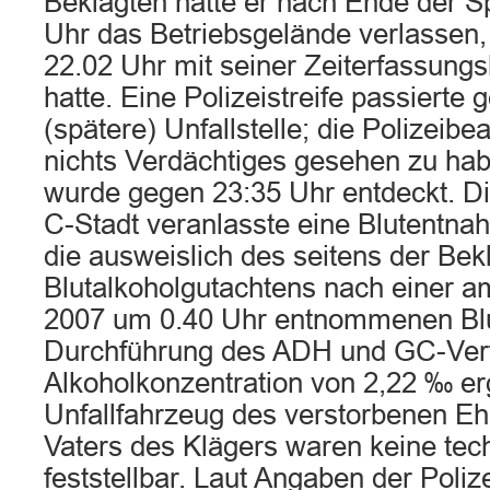
Beklagten hatte er nach Ende der S
Uhr das Betriebsgelände verlassen,
22.02 Uhr mit seiner Zeiterfassung
hatte. Eine Polizeistreife passierte
(spätere) Unfallstelle; die Polizeib
nichts Verdächtiges gesehen zu hab
wurde gegen 23:35 Uhr entdeckt. Die
C-Stadt veranlasste eine Blutentna
die ausweislich des seitens der Be
Blutalkoholgutachtens nach einer 
2007 um 0.40 Uhr entnommenen Blu
Durchführung des ADH und GC-Verf
Alkoholkonzentration von 2,22 ‰ e
Unfallfahrzeug des verstorbenen 
Vaters des Klägers waren keine te
feststellbar. Laut Angaben der Poliz