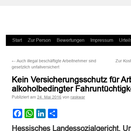
Zum
Start
Zur Person
Bewertungen
Impressum
Urteil
Inhalt
←
Auch illegal beschäftigte Arbeitnehmer sind
Zur Kos
springen
gesetzlich unfallversichert
Kein Versicherungsschutz für Arb
alkoholbedingter Fahruntüchtigk
Publiziert am
von
24. Mai 2016
raskwar
Facebook
WhatsApp
LinkedIn
Teilen
Hessisches Landessozialgericht, Ur