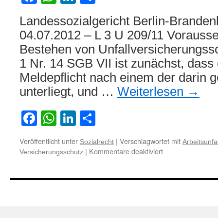
Landessozialgericht Berlin-Branden
04.07.2012 – L 3 U 209/11 Vorausse
Bestehen von Unfallversicherungssc
1 Nr. 14 SGB VII ist zunächst, dass 
Meldepflicht nach einem der darin 
unterliegt, und …
Weiterlesen
→
Facebook
WhatsApp
LinkedIn
Teilen
Veröffentlicht unter
|
Verschlagwortet mit
Sozialrecht
Arbeitsunfal
für
|
Kommentare deaktiviert
Versicherungsschutz
Zum
Vorliegen
eines
Arbeitsunfalls
bei
Verletzung