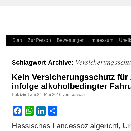
Zum
Start
Zur Person
Bewertungen
Impressum
Urteil
Inhalt
Versicherungsschu
Schlagwort-Archive:
springen
Kein Versicherungsschutz für 
infolge alkoholbedingter Fahr
Publiziert am
von
24. Mai 2016
raskwar
Facebook
WhatsApp
LinkedIn
Teilen
Hessisches Landessozialgericht, Ur