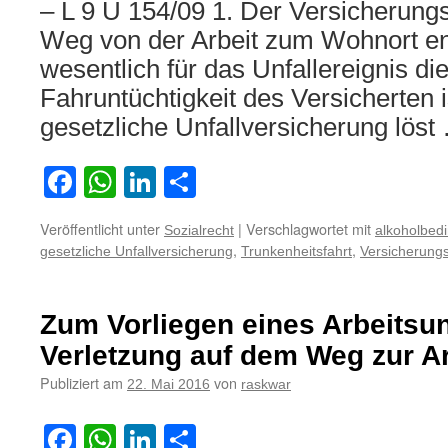
– L 9 U 154/09 1. Der Versicherung
Weg von der Arbeit zum Wohnort entf
wesentlich für das Unfallereignis di
Fahruntüchtigkeit des Versicherten i
gesetzliche Unfallversicherung lös
Facebook
WhatsApp
LinkedIn
Teilen
Veröffentlicht unter
|
Verschlagwortet mit
Sozialrecht
alkoholbedi
,
,
gesetzliche Unfallversicherung
Trunkenheitsfahrt
Versicherung
Zum Vorliegen eines Arbeitsun
Verletzung auf dem Weg zur A
Publiziert am
von
22. Mai 2016
raskwar
Facebook
WhatsApp
LinkedIn
Teilen