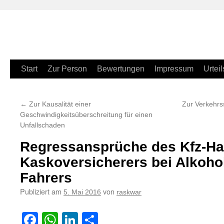
Zum
Start
Zur Person
Bewertungen
Impressum
Urteil
Inhalt
←
Zur Kausalität einer
Zur Verkehrss
springen
Geschwindigkeitsüberschreitung für einen
Unfallschaden
Regressansprüche des Kfz-Haf
Kaskoversicherers bei Alkoho
Fahrers
Publiziert am
von
5. Mai 2016
raskwar
Facebook
WhatsApp
LinkedIn
Teilen