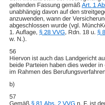
geltenden Fassung gemäß
Art. 1 A
unabhängig davon auf den streitgeg
anzuwenden, wann der Versicherun
abgeschlossen wurde (vgl. Münc
1. Auflage,
§ 28 VVG
, Rdn. 18 u.
§ 
w. N.).
56
Hiervon ist auch das Landgericht 
beide Parteien haben dies weder in 
im Rahmen des Berufungsverfahrens
b)
57
Gemäß
§ 81 Abs. 2 VVG
n. F. ist d