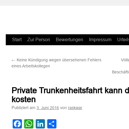
Zum
Start
Zur Person
Bewertungen
Impressum
Urteil
Inhalt
←
Keine Kündigung wegen übersehenen Fehlers
Völl
springen
eines Arbeitskollegen
Beschäft
Private Trunkenheitsfahrt kann d
kosten
Publiziert am
von
3. Juni 2016
raskwar
Facebook
WhatsApp
LinkedIn
Teilen