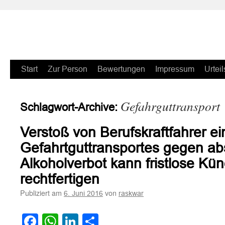
Zum
Start
Zur Person
Bewertungen
Impressum
Urteil
Inhalt
Gefahrguttransport
Schlagwort-Archive:
springen
Verstoß von Berufskraftfahrer ei
Gefahrtguttransportes gegen ab
Alkoholverbot kann fristlose Kü
rechtfertigen
Publiziert am
von
6. Juni 2016
raskwar
Facebook
WhatsApp
LinkedIn
Teilen