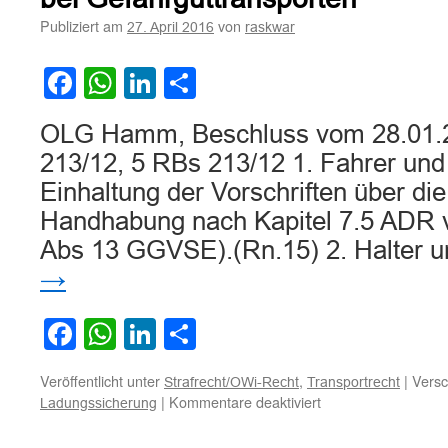
Publiziert am
von
27. April 2016
raskwar
Facebook
WhatsApp
LinkedIn
Teilen
OLG Hamm, Beschluss vom 28.01.20
213/12, 5 RBs 213/12 1. Fahrer und 
Einhaltung der Vorschriften über di
Handhabung nach Kapitel 7.5 ADR ve
Abs 13 GGVSE).(Rn.15) 2. Halter
→
Facebook
WhatsApp
LinkedIn
Teilen
Veröffentlicht unter
,
|
Versc
Strafrecht/OWi-Recht
Transportrecht
für
|
Kommentare deaktiviert
Ladungssicherung
Zur
Verantworlichkeit