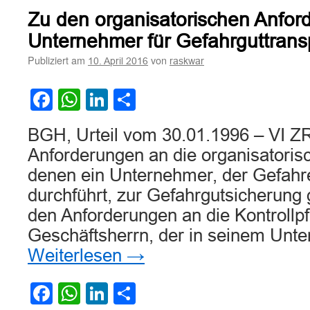
für
Zu den organisatorischen Anfor
die
Sicherung
Unternehmer für Gefahrguttrans
der
Publiziert am
von
10. April 2016
raskwar
Ladung
bei
Gefahrguttransport
Facebook
WhatsApp
LinkedIn
Teilen
BGH, Urteil vom 30.01.1996 – VI ZR
Anforderungen an die organisatori
denen ein Unternehmer, der Gefahr
durchführt, zur Gefahrgutsicherung
den Anforderungen an die Kontrollpf
Geschäftsherrn, der in seinem Unt
Weiterlesen
→
Facebook
WhatsApp
LinkedIn
Teilen