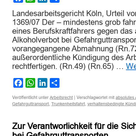
Landesarbeitsgericht Köln, Urteil v
1369/07 Der – mindestens grob fahr
eines Berufskraftfahrers gegen das 
Alkoholverbot bei Gefahrguttranspor
vorangegangene Abmahnung (Rn.72)
außerordentliche Kündigung des Arb
rechtfertigen. (Rn.49) (Rn.65) …
We
Facebook
WhatsApp
LinkedIn
Teilen
Veröffentlicht unter
|
Verschlagwortet mit
Arbeitsrecht
absolutes 
,
,
Gefahrguttransport
Trunkenheitsfahrt
verhaltensbedingte Künd
Zur Verantworlichkeit für die S
bei Gefahrguttransporten