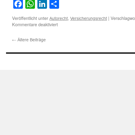
Facebook
WhatsApp
LinkedIn
Teilen
Veröffentlicht unter
,
|
Verschlagwor
Autorecht
Versicherungsrecht
für
Kommentare deaktiviert
Zum
Zusammenhang
←
Ältere Beiträge
eines
Kraftfahrzeugbrandes
mit
dem
Betriebsvorgang
des
Fahrzeuges