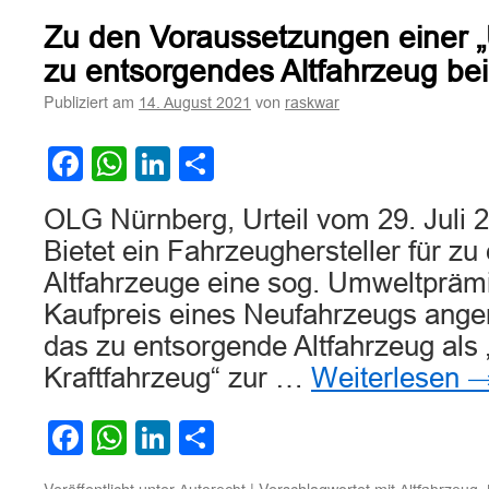
der
Zu den Voraussetzungen einer „
Amtshaftung
bei
zu entsorgendes Altfahrzeug be
Kollision
Publiziert am
von
14. August 2021
raskwar
eines
PKWs
mit
Facebook
WhatsApp
LinkedIn
Teilen
einem
umgeknickten
OLG Nürnberg, Urteil vom 29. Juli 
Verkehrsschild
Bietet ein Fahrzeughersteller für z
Altfahrzeuge eine sog. Umweltprämi
Kaufpreis eines Neufahrzeugs anger
das zu entsorgende Altfahrzeug als 
Kraftfahrzeug“ zur …
Weiterlesen
Facebook
WhatsApp
LinkedIn
Teilen
Veröffentlicht unter
|
Verschlagwortet mit
,