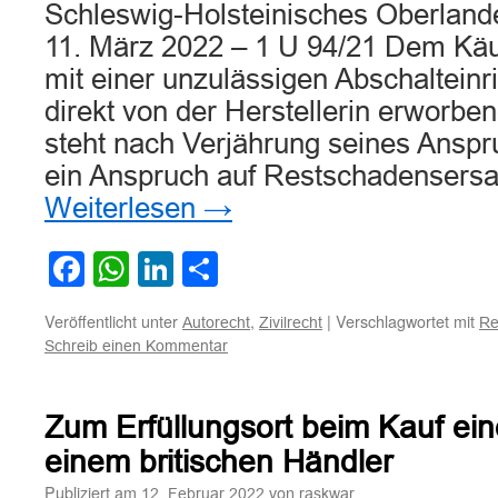
Schleswig-Holsteinisches Oberlande
11. März 2022 – 1 U 94/21 Dem Käu
mit einer unzulässigen Abschaltein
direkt von der Herstellerin erworb
steht nach Verjährung seines Ansp
ein Anspruch auf Restschadensers
Weiterlesen
→
Facebook
WhatsApp
LinkedIn
Teilen
Veröffentlicht unter
,
|
Verschlagwortet mit
Autorecht
Zivilrecht
Re
Schreib einen Kommentar
Zum Erfüllungsort beim Kauf ei
einem britischen Händler
Publiziert am
von
12. Februar 2022
raskwar