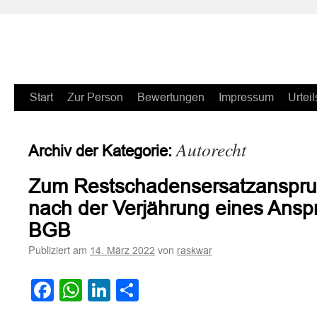
Zum
Start
Zur Person
Bewertungen
Impressum
Urteil
Inhalt
Autorecht
Archiv der Kategorie:
springen
Zum Restschadensersatzanspru
nach der Verjährung eines Ansp
BGB
Publiziert am
von
14. März 2022
raskwar
Facebook
WhatsApp
LinkedIn
Teilen