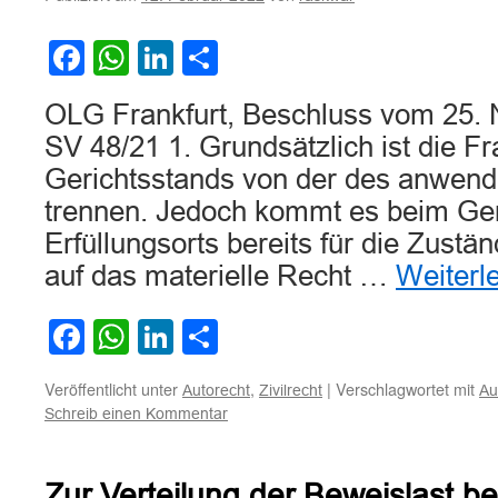
Facebook
WhatsApp
LinkedIn
Teilen
OLG Frankfurt, Beschluss vom 25.
SV 48/21 1. Grundsätzlich ist die F
Gerichtsstands von der des anwend
trennen. Jedoch kommt es beim Ger
Erfüllungsorts bereits für die Zust
auf das materielle Recht …
Weiterl
Facebook
WhatsApp
LinkedIn
Teilen
Veröffentlicht unter
,
|
Verschlagwortet mit
Autorecht
Zivilrecht
Au
Schreib einen Kommentar
Zur Verteilung der Beweislast be