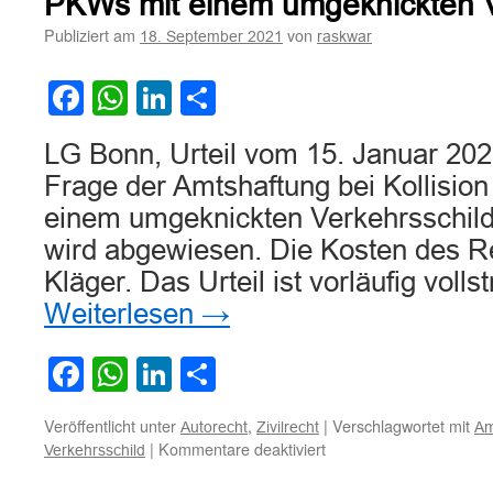
PKWs mit einem umgeknickten V
einer
Publiziert am
von
18. September 2021
raskwar
unbegleiteten
Probefahrt
entwendeten
Facebook
WhatsApp
LinkedIn
Teilen
Kraftfahrzeugs
LG Bonn, Urteil vom 15. Januar 202
Frage der Amtshaftung bei Kollisio
einem umgeknickten Verkehrsschild
wird abgewiesen. Die Kosten des Rec
Kläger. Das Urteil ist vorläufig voll
Weiterlesen
→
Facebook
WhatsApp
LinkedIn
Teilen
Veröffentlicht unter
,
|
Verschlagwortet mit
Autorecht
Zivilrecht
Am
für
|
Kommentare deaktiviert
Verkehrsschild
Zur
Frage