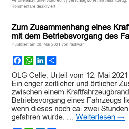
Autorecht
Altfahrzeug
für
Kommentare deaktiviert
Zu
den
Voraussetzungen
Zum Zusammenhang eines Kraf
einer
„Umweltprämie“
mit dem Betriebsvorgang des F
für
Publiziert am
von
29. Mai 2021
raskwar
zu
entsorgendes
Altfahrzeug
Facebook
WhatsApp
LinkedIn
Teilen
bei
Neufahrzeugkauf
OLG Celle, Urteil vom 12. Mai 2021
Ein enger zeitlicher und örtlicher
zwischen einem Kraftfahrzeugbran
Betriebsvorgang eines Fahrzeugs lieg
wenn dieses noch ca. zwei Stunden
gefahren wurde. …
Weiterlesen
→