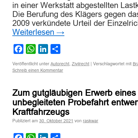
in einer Werkstatt abgestellten Las
Die Berufung des Klägers gegen d
2009 verkündete Urteil der Einzelri
Weiterlesen
→
Facebook
WhatsApp
LinkedIn
Teilen
Veröffentlicht unter
,
|
Verschlagwortet mit
Autorecht
Zivilrecht
Br
Schreib einen Kommentar
Zum gutgläubigen Erwerb eines 
unbegleiteten Probefahrt entwe
Kraftfahrzeugs
Publiziert am
von
30. Oktober 2021
raskwar