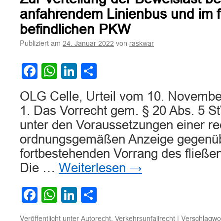
anfahrendem Linienbus und im f
befindlichen PKW
Publiziert am
von
24. Januar 2022
raskwar
Facebook
WhatsApp
LinkedIn
Teilen
OLG Celle, Urteil vom 10. Novembe
1. Das Vorrecht gem. § 20 Abs. 5 S
unter den Voraussetzungen einer re
ordnungsgemäßen Anzeige gegenü
fortbestehenden Vorrang des fließe
Die …
Weiterlesen
→
Facebook
WhatsApp
LinkedIn
Teilen
Veröffentlicht unter
,
|
Verschlagwor
Autorecht
Verkehrsunfallrecht