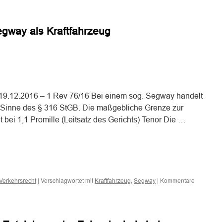
Zum
Absehen
von
egway als Kraftfahrzeug
einem
Fahrverbot
aus
beruflichen
Gründen
n
n
9.12.2016 – 1 Rev 76/16 Bei einem sog. Segway handelt
m Sinne des § 316 StGB. Die maßgebliche Grenze zur
t bei 1,1 Promille (Leitsatz des Gerichts) Tenor Die …
n
n
|
Verschlagwortet mit
,
|
Kommentare
Verkehrsrecht
Kraftfahrzeug
Segway