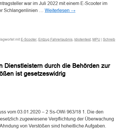
ntragsteller war im Juli 2022 mit einem E-Scooter im
er Schlangenlinien …
Weiterlesen
→
n
n
lagwortet mit
,
,
,
|
E-Scooter
Entzug Fahrerlaubnis
Idiotentest
MPU
Schreib
n Dienstleistern durch die Behörden zur
ßen ist gesetzeswidrig
n
n
uss vom 03.01.2020 – 2 Ss-OWi 963/18 1. Die den
esetzlich zugewiesene Verpflichtung der Überwachung
 Ahndung von Verstößen sind hoheitliche Aufgaben.