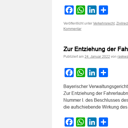
Facebook
WhatsApp
LinkedI
Teile
Veröffentlicht unter
,
Verkehrsrecht
Zivilrec
Kommentar
Zur Entziehung der Fah
Publiziert am
von
24. Januar 2022
raskwa
Facebook
WhatsApp
LinkedI
Teile
Bayerischer Verwaltungsgerich
Zur Entziehung der Fahrerlaubn
Nummer I. des Beschlusses des
die aufschiebende Wirkung de
Facebook
WhatsApp
LinkedI
Teile