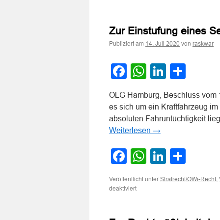
Zur Einstufung eines S
Publiziert am
von
14. Juli 2020
raskwar
Facebook
WhatsApp
LinkedI
Teile
OLG Hamburg, Beschluss vom 1
es sich um ein Kraftfahrzeug i
absoluten Fahruntüchtigkeit lieg
Weiterlesen
→
Facebook
WhatsApp
LinkedI
Teile
Veröffentlicht unter
,
Strafrecht/OWi-Recht
für
deaktiviert
Zur
Einstufung
eines