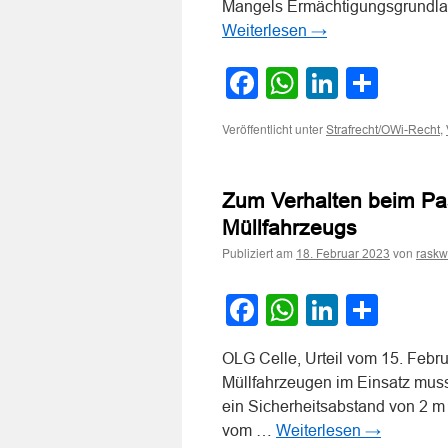
Mangels Ermächtigungsgrundlage
Weiterlesen
→
Facebook
WhatsApp
LinkedI
Teile
Veröffentlicht unter
,
Strafrecht/OWi-Recht
Zum Verhalten beim Pas
Müllfahrzeugs
Publiziert am
von
18. Februar 2023
raskw
Facebook
WhatsApp
LinkedI
Teile
OLG Celle, Urteil vom 15. Febr
Müllfahrzeugen im Einsatz muss 
ein Sicherheitsabstand von 2 m
vom …
Weiterlesen
→