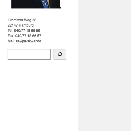
Grömitzer Weg 38
22147 Hamburg
Tel: 040/77 18 66 56
Fax: 040/77 18 66 57
Mail: ra@ra-skwar.de