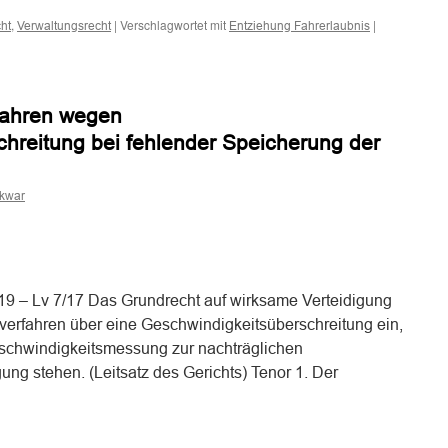
,
|
Verschlagwortet mit
|
ht
Verwaltungsrecht
Entziehung Fahrerlaubnis
fahren wegen
hreitung bei fehlender Speicherung der
skwar
n
n
019 – Lv 7/17 Das Grundrecht auf wirksame Verteidigung
verfahren über eine Geschwindigkeitsüberschreitung ein,
chwindigkeitsmessung zur nachträglichen
ügung stehen. (Leitsatz des Gerichts) Tenor 1. Der