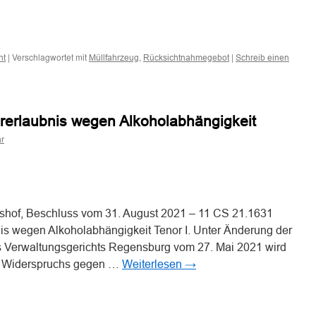
n
n
|
Verschlagwortet mit
,
|
ht
Müllfahrzeug
Rücksichtnahmegebot
Schreib einen
rerlaubnis wegen Alkoholabhängigkeit
r
n
n
tshof, Beschluss vom 31. August 2021 – 11 CS 21.1631
is wegen Alkoholabhängigkeit Tenor I. Unter Änderung der
 Verwaltungsgerichts Regensburg vom 27. Mai 2021 wird
s Widerspruchs gegen …
Weiterlesen
→
n
n