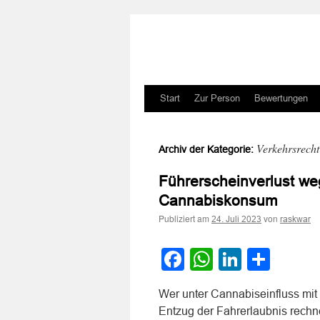
Zum
Start
Zur Person
Bewertungen
Inhalt
Verkehrsrecht
Archiv der Kategorie:
springen
Führerscheinverlust we
Cannabiskonsum
Publiziert am
von
24. Juli 2023
raskwar
Facebook
WhatsApp
LinkedI
Teile
Wer unter Cannabiseinfluss mit
Entzug der Fahrerlaubnis rechn