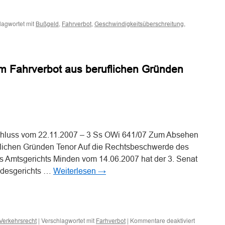
n
n
lagwortet mit
,
,
,
Bußgeld
Fahrverbot
Geschwindigkeitsüberschreitung
 Fahrverbot aus beruflichen Gründen
n
n
hluss vom 22.11.2007 – 3 Ss OWi 641/07 Zum Absehen
flichen Gründen Tenor Auf die Rechtsbeschwerde des
es Amtsgerichts Minden vom 14.06.2007 hat der 3. Senat
ndesgerichts …
Weiterlesen
→
n
n
für
|
Verschlagwortet mit
|
Kommentare deaktiviert
Verkehrsrecht
Farhverbot