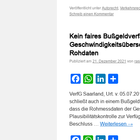
Veröffentlicht unter
,
Autorecht
Verkehrsrec
Schreib einen Kommentar
Kein faires Bußgeldver
Geschwindigkeitsübersc
Rohdaten
Publiziert am
von
21. Dezember 2021
ra
Facebook
WhatsApp
LinkedI
Teile
VerfG Saarland, Urt. v. 05.07.2
schließt auch in einem Bußgeld
dass die Rohmessdaten der Ges
Plausibilitätskontrolle zur Verf
Beschluss …
Weiterlesen
→