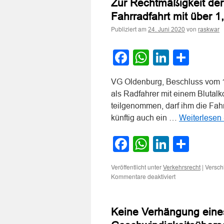
Zur Rechtmäßigkeit der
Segway
als
Fahrradfahrt mit über 1
Kraftfahrzeug
Publiziert am
von
24. Juni 2020
raskwar
Facebook
WhatsApp
LinkedI
Teile
VG Oldenburg, Beschluss vom 1
als Radfahrer mit einem Blutal
teilgenommen, darf ihm die Fah
künftig auch ein …
Weiterlesen
Facebook
WhatsApp
LinkedI
Teile
Veröffentlicht unter
|
Versch
Verkehrsrecht
für
Kommentare deaktiviert
Zur
Rechtmäßigkeit
der
Keine Verhängung eine
Entziehung
der