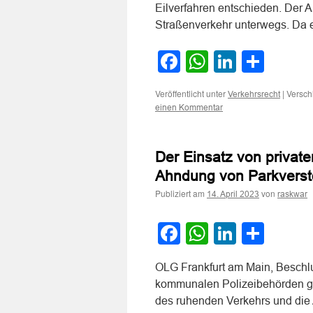
Eilverfahren entschieden. Der A
Straßenverkehr unterwegs. Da 
Facebook
WhatsApp
LinkedI
Teile
Veröffentlicht unter
|
Versch
Verkehrsrecht
einen Kommentar
Der Einsatz von private
Ahndung von Parkverstö
Publiziert am
von
14. April 2023
raskwar
Facebook
WhatsApp
LinkedI
Teile
OLG Frankfurt am Main, Beschl
kommunalen Polizeibehörden g
des ruhenden Verkehrs und die