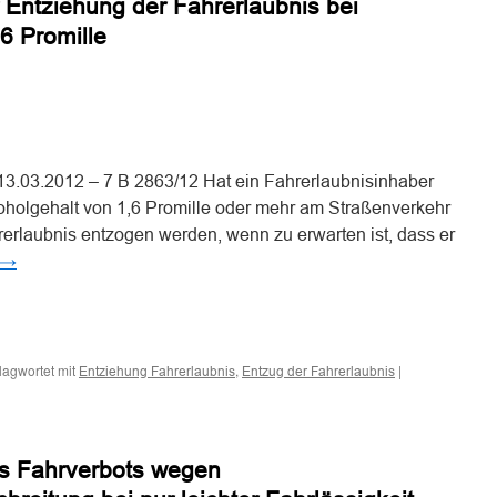
 Entziehung der Fahrerlaubnis bei
,6 Promille
n
n
3.03.2012 – 7 B 2863/12 Hat ein Fahrerlaubnisinhaber
koholgehalt von 1,6 Promille oder mehr am Straßenverkehr
rerlaubnis entzogen werden, wenn zu erwarten ist, dass er
→
n
n
lagwortet mit
,
|
Entziehung Fahrerlaubnis
Entzug der Fahrerlaubnis
s Fahrverbots wegen