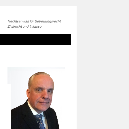
Rechtsanwalt für Betreuungsrecht,
Zivilrecht und Inkasso