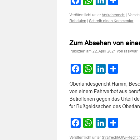
Facebook
WhatsApp
LinkedI
Teile
Veröffentlicht unter
|
Versch
Verkehrsrecht
|
Rohdaten
Schreib einen Kommentar
Zum Absehen von einem
Publiziert am
von
22. April 2021
raskwar
Facebook
WhatsApp
LinkedI
Teile
Oberlandesgericht Hamm, Besc
von einem Fahrverbot aus beru
Betroffenen gegen das Urteil d
für Bußgeldsachen des Oberla
Facebook
WhatsApp
LinkedI
Teile
Veröffentlicht unter
,
Strafrecht/OWi-Recht