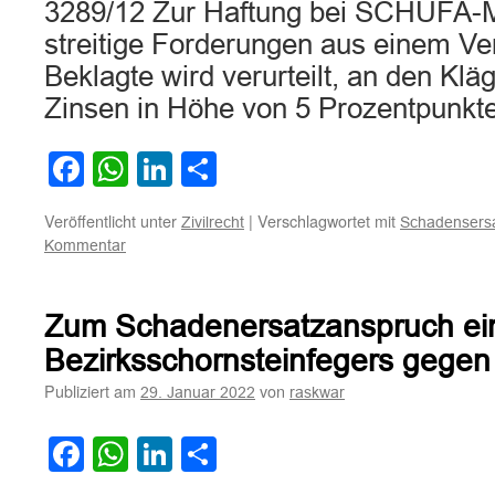
3289/12 Zur Haftung bei SCHUFA-
streitige Forderungen aus einem Ver
Beklagte wird verurteilt, an den Klä
Zinsen in Höhe von 5 Prozentpunk
Facebook
WhatsApp
LinkedIn
Teilen
Veröffentlicht unter
|
Verschlagwortet mit
Zivilrecht
Schadensers
Kommentar
Zum Schadenersatzanspruch ei
Bezirksschornsteinfegers gegen
Publiziert am
von
29. Januar 2022
raskwar
Facebook
WhatsApp
LinkedIn
Teilen