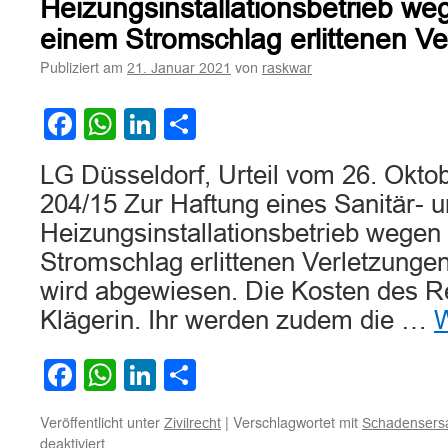
gegenüber
Heizungsinstallationsbetrieb we
dem
einem Stromschlag erlittenen V
Werkunternehmer
für
Publiziert am
von
21. Januar 2021
raskwar
die
Folgen
Facebook
WhatsApp
LinkedIn
Teilen
eines
Stromschlags
LG Düsseldorf, Urteil vom 26. Okto
204/15 Zur Haftung eines Sanitär- 
Heizungsinstallationsbetrieb wegen
Stromschlag erlittenen Verletzunge
wird abgewiesen. Die Kosten des Rec
Klägerin. Ihr werden zudem die …
W
Facebook
WhatsApp
LinkedIn
Teilen
Veröffentlicht unter
|
Verschlagwortet mit
Zivilrecht
Schadensers
für
deaktiviert