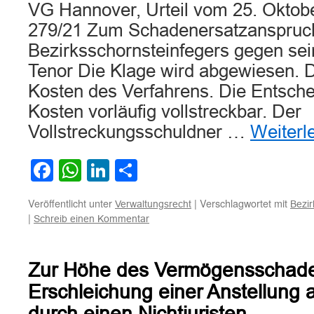
VG Hannover, Urteil vom 25. Oktob
279/21 Zum Schadenersatzanspruc
Bezirksschornsteinfegers gegen se
Tenor Die Klage wird abgewiesen. De
Kosten des Verfahrens. Die Entsche
Kosten vorläufig vollstreckbar. Der
Vollstreckungsschuldner …
Weiterl
Facebook
WhatsApp
LinkedIn
Teilen
Veröffentlicht unter
|
Verschlagwortet mit
Verwaltungsrecht
Bezir
|
Schreib einen Kommentar
Zur Höhe des Vermögensschade
Erschleichung einer Anstellung 
durch einen Nichtjuristen