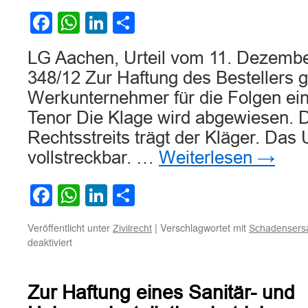
Facebook
WhatsApp
LinkedIn
Teilen
LG Aachen, Urteil vom 11. Dezemb
348/12 Zur Haftung des Bestellers
Werkunternehmer für die Folgen ein
Tenor Die Klage wird abgewiesen. 
Rechtsstreits trägt der Kläger. Das Ur
vollstreckbar. …
Weiterlesen
→
Facebook
WhatsApp
LinkedIn
Teilen
Veröffentlicht unter
|
Verschlagwortet mit
Zivilrecht
Schadensers
für
deaktiviert
Zur
Haftung
des
Zur Haftung eines Sanitär- und
Bestellers