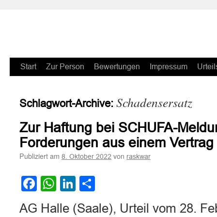
Zum
Start
Zur Person
Bewertungen
Impressum
Urteil
Inhalt
Schadensersatz
Schlagwort-Archive:
springen
Zur Haftung bei SCHUFA-Meldung
Forderungen aus einem Vertrag
Publiziert am
von
8. Oktober 2022
raskwar
Facebook
WhatsApp
LinkedIn
Teilen
AG Halle (Saale), Urteil vom 28. F