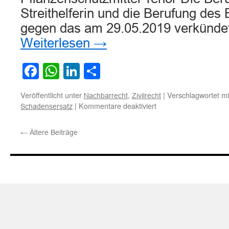
Streithelferin und die Berufung des 
gegen das am 29.05.2019 verkündet
Weiterlesen
→
Facebook
WhatsApp
LinkedIn
Teilen
Veröffentlicht unter
,
|
Verschlagwortet mi
Nachbarrecht
Zivilrecht
für
|
Kommentare deaktiviert
Schadensersatz
Zur
Eigentumsverletzung
←
Ältere Beiträge
aufgrund
durch
Windabdrift
auf
ein
Erdbeerfeld
gelangtes
Pflanzenschutzmittel