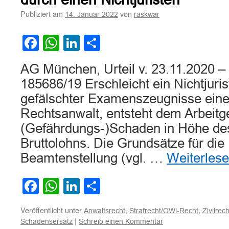
Publiziert am
von
14. Januar 2022
raskwar
Facebook
WhatsApp
LinkedIn
Teilen
AG München, Urteil v. 23.11.2020 –
185686/19 Erschleicht ein Nichtjuri
gefälschter Examenszeugnisse eine 
Rechtsanwalt, entsteht dem Arbeitg
(Gefährdungs-)Schaden in Höhe des
Bruttolohns. Die Grundsätze für die
Beamtenstellung (vgl. …
Weiterles
Facebook
WhatsApp
LinkedIn
Teilen
Veröffentlicht unter
,
,
Anwaltsrecht
Strafrecht/OWi-Recht
Zivilrech
|
Schadensersatz
Schreib einen Kommentar