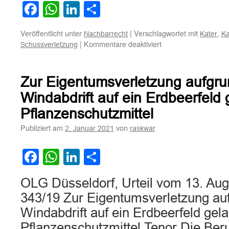
Facebook
WhatsApp
LinkedIn
Teilen
Veröffentlicht unter
|
Verschlagwortet mit
,
Nachbarrecht
Kater
Ka
für
|
Kommentare deaktiviert
Schussverletzung
Zum
Anspruch
eines
Zur Eigentumsverletzung aufgru
Nachbarn
auf
Windabdrift auf ein Erdbeerfeld
Schadensersatz
Pflanzenschutzmittel
bei
einer
Publiziert am
von
2. Januar 2021
raskwar
Schussverletzung
seines
Facebook
WhatsApp
LinkedIn
Teilen
Katers
OLG Düsseldorf, Urteil vom 13. Aug
343/19 Zur Eigentumsverletzung au
Windabdrift auf ein Erdbeerfeld gel
Pflanzenschutzmittel Tenor Die Ber