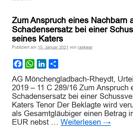
Zur
Haftung
eines
Zum Anspruch eines Nachbarn 
Sanitär-
und
Schadensersatz bei einer Schus
Heizungsinstallationsbetrieb
seines Katers
wegen
der
Publiziert am
von
15. Januar 2021
raskwar
nach
einem
Facebook
WhatsApp
LinkedIn
Teilen
Stromschlag
erlittenen
Verletzungen
AG Mönchengladbach-Rheydt, Urtei
2019 – 11 C 289/16 Zum Anspruch 
Schadensersatz bei einer Schussve
Katers Tenor Der Beklagte wird verur
als Gesamtgläubiger einen Betrag i
EUR nebst …
Weiterlesen
→