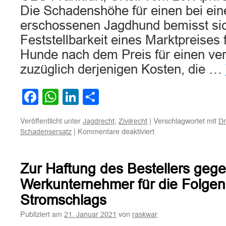
Die Schadenshöhe für einen bei ein
erschossenen Jagdhund bemisst si
Feststellbarkeit eines Marktpreises 
Hunde nach dem Preis für einen ve
zuzüglich derjenigen Kosten, die …
Facebook
WhatsApp
LinkedIn
Teilen
Veröffentlicht unter
,
|
Verschlagwortet mit
Jagdrecht
Zivilrecht
Dr
für
|
Kommentare deaktiviert
Schadensersatz
Zur
Schadenshöhe
für
Zur Haftung des Bestellers geg
einen
bei
Werkunternehmer für die Folgen
einer
Stromschlags
Drückjagd
erschossenen
Publiziert am
von
21. Januar 2021
raskwar
Jagdhund