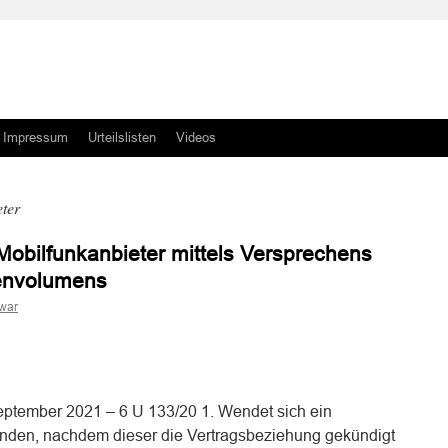
Impressum
Urteilslisten
Videos
ter
Mobilfunkanbieter mittels Versprechens
tenvolumens
war
n
n
September 2021 – 6 U 133/20 1. Wendet sich ein
unden, nachdem dieser die Vertragsbeziehung gekündigt