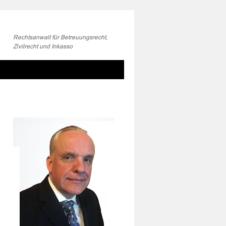
Rechtsanwalt für Betreuungsrecht,
Zivilrecht und Inkasso