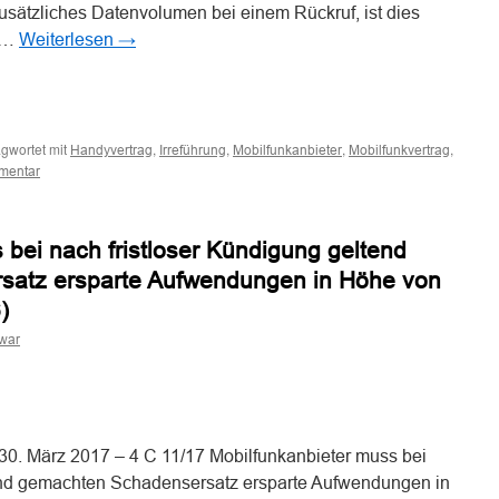
zusätzliches Datenvolumen bei einem Rückruf, ist dies
n …
Weiterlesen
→
n
n
gwortet mit
,
,
,
,
Handyvertrag
Irreführung
Mobilfunkanbieter
Mobilfunkvertrag
mentar
 bei nach fristloser Kündigung geltend
atz ersparte Aufwendungen in Höhe von
)
war
n
n
0. März 2017 – 4 C 11/17 Mobilfunkanbieter muss bei
tend gemachten Schadensersatz ersparte Aufwendungen in