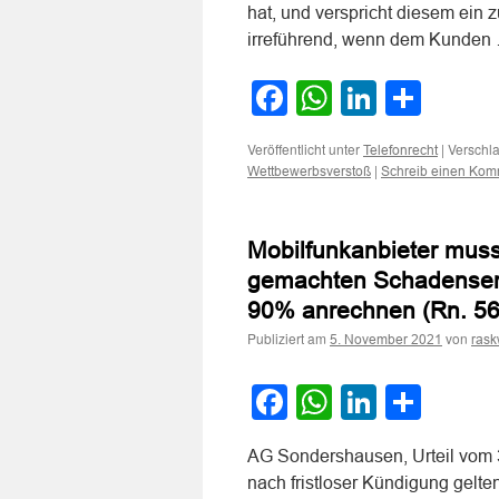
hat, und verspricht diesem ein 
irreführend, wenn dem Kunde
Facebook
WhatsApp
LinkedI
Teile
Veröffentlicht unter
|
Verschla
Telefonrecht
|
Wettbewerbsverstoß
Schreib einen Kom
Mobilfunkanbieter muss
gemachten Schadensers
90% anrechnen (Rn. 56
Publiziert am
von
5. November 2021
rask
Facebook
WhatsApp
LinkedI
Teile
AG Sondershausen, Urteil vom 3
nach fristloser Kündigung gel