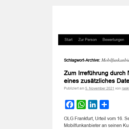
Zum
Start
Zur Person
Bewertungen
Inhalt
Mobilfunkanbie
Schlagwort-Archive:
springen
Zum Irreführung durch 
eines zusätzliches Da
Publiziert am
von
5. November 2021
rask
Facebook
WhatsApp
LinkedI
Teile
OLG Frankfurt, Urteil vom 16. 
Mobilfunkanbieter an seinen K