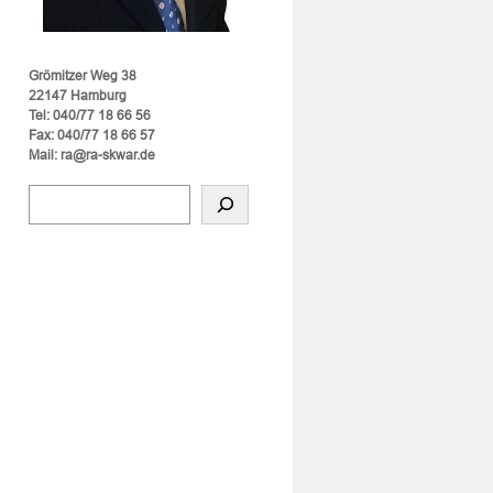
Grömitzer Weg 38
22147 Hamburg
Tel: 040/77 18 66 56
Fax: 040/77 18 66 57
Mail: ra@ra-skwar.de