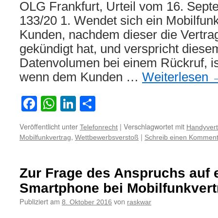
OLG Frankfurt, Urteil vom 16. Sept
133/20 1. Wendet sich ein Mobilfun
Kunden, nachdem dieser die Vertra
gekündigt hat, und verspricht diese
Datenvolumen bei einem Rückruf, ist
wenn dem Kunden …
Weiterlesen
Facebook
WhatsApp
LinkedIn
Teilen
Veröffentlicht unter
|
Verschlagwortet mit
Telefonrecht
Handyvert
,
|
Mobilfunkvertrag
Wettbewerbsverstoß
Schreib einen Komment
Zur Frage des Anspruchs auf 
Smartphone bei Mobilfunkvert
Publiziert am
von
8. Oktober 2016
raskwar