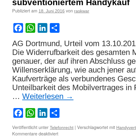
subventioniertem Handykauf
Publiziert am
von
18. Juni 2016
raskwar
Facebook
WhatsApp
LinkedIn
Teilen
AG Dortmund, Urteil vom 13.10.201
Die Widerrufbarkeit des gesamten M
genauer, der auf ihren Abschluss ge
Willenserklärung, wie auch jener au
Kaufverträge als verbundenes Gesch
Unteilbarkeit des Mobilvertrages in
…
Weiterlesen
→
Facebook
WhatsApp
LinkedIn
Teilen
Veröffentlicht unter
|
Verschlagwortet mit
Telefonrecht
Handyvert
für
Kommentare deaktiviert