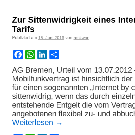
Zur
Widerrufbarkeit
eines
Zur Sittenwidrigkeit eines Inte
Handyvertrages
mit
Tarifs
subventioniertem
Publiziert am
von
15. Juni 2016
raskwar
Handykauf
Facebook
WhatsApp
LinkedIn
Teilen
AG Bremen, Urteil vom 13.07.2012 
Mobilfunkvertrag ist hinsichtlich de
für einen sogenannten „Internet by ca
sittenwidrig, wenn das durch einze
entstehende Entgelt die vom Vertra
angebotenen flexibel zu- und abbuc
Weiterlesen
→