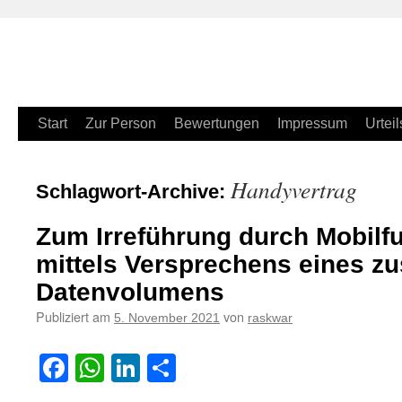
Zum
Start
Zur Person
Bewertungen
Impressum
Urteil
Inhalt
Handyvertrag
Schlagwort-Archive:
springen
Zum Irreführung durch Mobilf
mittels Versprechens eines zu
Datenvolumens
Publiziert am
von
5. November 2021
raskwar
Facebook
WhatsApp
LinkedIn
Teilen