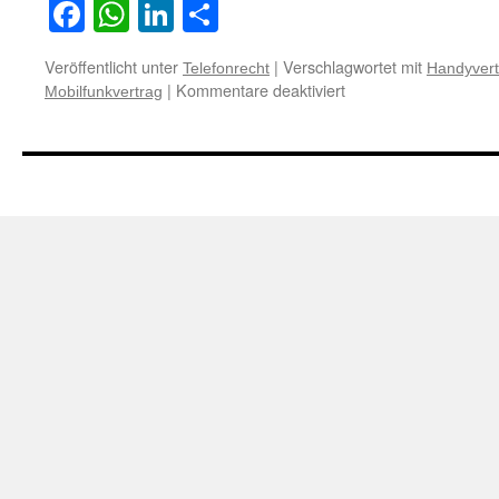
Facebook
WhatsApp
LinkedIn
Teilen
Veröffentlicht unter
|
Verschlagwortet mit
Telefonrecht
Handyvert
für
|
Kommentare deaktiviert
Mobilfunkvertrag
Zur
Sittenwidrigkeit
eines
Internet-
by-
Call-
Tarifs