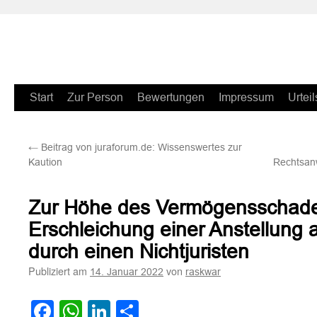
Zum
Start
Zur Person
Bewertungen
Impressum
Urteil
Inhalt
←
Beitrag von juraforum.de: Wissenswertes zur
springen
Kaution
Rechtsanw
Zur Höhe des Vermögensschade
Erschleichung einer Anstellung 
durch einen Nichtjuristen
Publiziert am
von
14. Januar 2022
raskwar
Facebook
WhatsApp
LinkedIn
Teilen