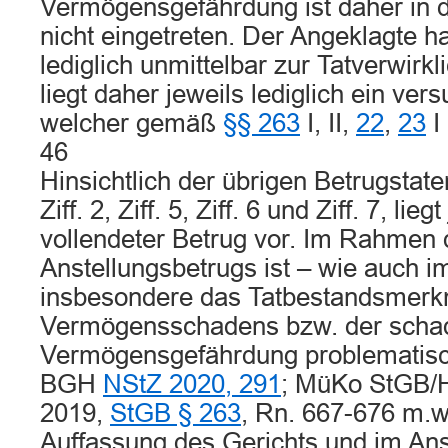
Vermögensgefährdung ist daher in d
nicht eingetreten. Der Angeklagte ha
lediglich unmittelbar zur Tatverwirk
liegt daher jeweils lediglich ein ver
welcher gemäß
§§ 263
I, II,
22
,
23
I 
46
Hinsichtlich der übrigen Betrugstate
Ziff. 2, Ziff. 5, Ziff. 6 und Ziff. 7, lieg
vollendeter Betrug vor. Im Rahmen 
Anstellungsbetrugs ist – wie auch i
insbesondere das Tatbestandsmerk
Vermögensschadens bzw. der scha
Vermögensgefährdung problematisc
BGH
NStZ 2020, 291
; MüKo StGB/He
2019,
StGB § 263
, Rn. 667-676 m.w
Auffassung des Gerichts und im Ans