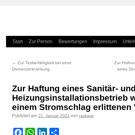
Zum
Start
Zur Person
Bewertungen
Impressum
Urteil
Inhalt
←
Zur Testierfähigkeit bei einer
Zur Haftun
springen
Demenzerkrankung
eines St
Zur Haftung eines Sanitär- un
Heizungsinstallationsbetrieb
einem Stromschlag erlittenen
Publiziert am
von
21. Januar 2021
raskwar
Facebook
WhatsApp
LinkedIn
Teilen