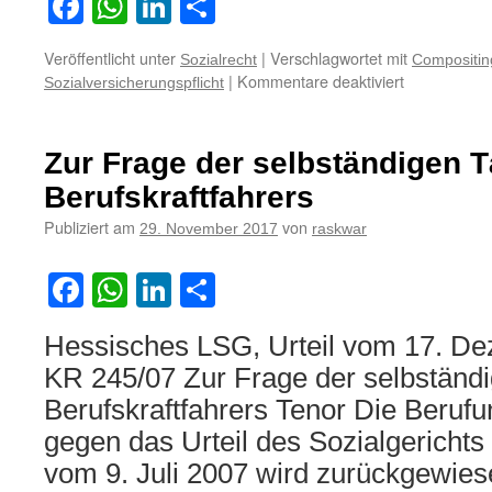
Facebook
WhatsApp
LinkedIn
Teilen
Veröffentlicht unter
|
Verschlagwortet mit
Sozialrecht
Compositing
für
|
Kommentare deaktiviert
Sozialversicherungspflicht
Sozialversic
bei
Beschäftigu
Zur Frage der selbständigen T
eines
„Compositin
Berufskraftfahrers
Artist“
Publiziert am
von
29. November 2017
raskwar
Facebook
WhatsApp
LinkedIn
Teilen
Hessisches LSG, Urteil vom 17. De
KR 245/07 Zur Frage der selbständi
Berufskraftfahrers Tenor Die Berufu
gegen das Urteil des Sozialgerichts
vom 9. Juli 2007 wird zurückgewies