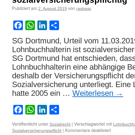
Publiziert am
von
2. August 2019
raskwar
Facebook
WhatsApp
LinkedIn
Teilen
SG Dortmund, Urteil vom 11.03.201
Lohnbuchhalterin ist sozialversiche
SG Dortmund hat entschieden, dass 
Lohnbuchhalterin eine abhängige Be
deshalb der Versicherungspflicht de
Sozialversicherung unterliegt. Eine
hatte 2005 ein …
Weiterlesen
→
Facebook
WhatsApp
LinkedIn
Teilen
Veröffentlicht unter
|
Verschlagwortet mit
Sozialrecht
Lohnbuchha
für
|
Kommentare deaktiviert
Sozialversicherungspflicht