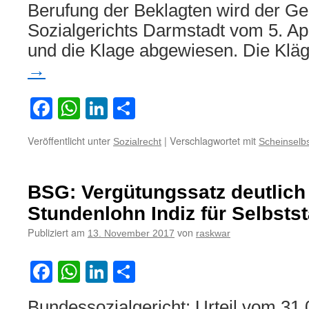
Berufung der Beklagten wird der Ge
Sozialgerichts Darmstadt vom 5. Ap
und die Klage abgewiesen. Die Klä
→
Facebook
WhatsApp
LinkedIn
Teilen
Veröffentlicht unter
|
Verschlagwortet mit
Sozialrecht
Scheinselbs
BSG: Vergütungssatz deutlich
Stundenlohn Indiz für Selbstst
Publiziert am
von
13. November 2017
raskwar
Facebook
WhatsApp
LinkedIn
Teilen
Bundessozialgericht: Urteil vom 31