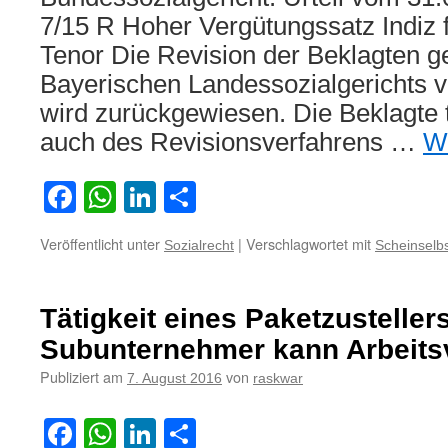
7/15 R Hoher Vergütungssatz Indiz f
Tenor Die Revision der Beklagten g
Bayerischen Landessozialgerichts v
wird zurückgewiesen. Die Beklagte 
auch des Revisionsverfahrens …
W
Facebook
WhatsApp
LinkedIn
Teilen
Veröffentlicht unter
|
Verschlagwortet mit
Sozialrecht
Scheinselbs
Tätigkeit eines Paketzustellers
Subunternehmer kann Arbeitsv
Publiziert am
von
7. August 2016
raskwar
Facebook
WhatsApp
LinkedIn
Teilen