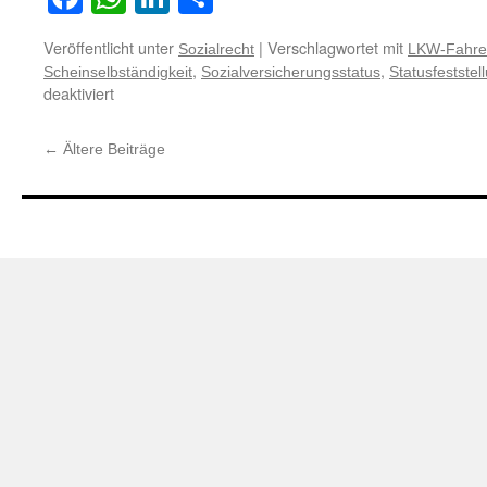
Veröffentlicht unter
|
Verschlagwortet mit
Sozialrecht
LKW-Fahre
,
,
Scheinselbständigkeit
Sozialversicherungsstatus
Statusfeststel
für
deaktiviert
LKW-
Fahrer
←
Ältere Beiträge
ohne
eigenen
LKW
in
der
Regel
abhängig
beschäftigt