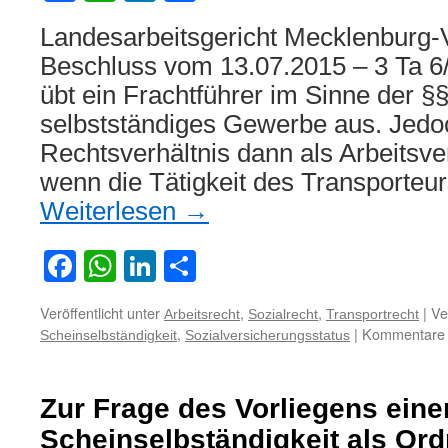
Landesarbeitsgericht Mecklenburg
Beschluss vom 13.07.2015 – 3 Ta 6
übt ein Frachtführer im Sinne der §
selbstständiges Gewerbe aus. Jedoc
Rechtsverhältnis dann als Arbeitsve
wenn die Tätigkeit des Transporteu
Weiterlesen
→
Facebook
WhatsApp
LinkedIn
Teilen
Veröffentlicht unter
,
,
|
Ve
Arbeitsrecht
Sozialrecht
Transportrecht
,
|
Kommentare d
Scheinselbständigkeit
Sozialversicherungsstatus
Zur Frage des Vorliegens eine
Scheinselbständigkeit als Or