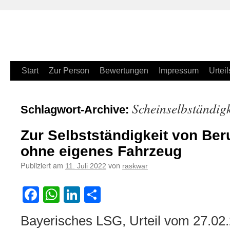
Zum
Start
Zur Person
Bewertungen
Impressum
Urteil
Inhalt
Scheinselbständigk
Schlagwort-Archive:
springen
Zur Selbstständigkeit von Ber
ohne eigenes Fahrzeug
Publiziert am
von
11. Juli 2022
raskwar
Facebook
WhatsApp
LinkedIn
Teilen
Bayerisches LSG, Urteil vom 27.02.