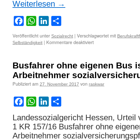
Weiterlesen
→
Facebook
WhatsApp
LinkedIn
Teilen
Veröffentlicht unter
|
Verschlagwortet mit
Sozialrecht
Berufskraft
für
|
Kommentare deaktiviert
Selbständigkeit
Zur
Frage
der
Busfahrer ohne eigenen Bus is
selbständigen
Tätigkeit
Arbeitnehmer sozialversicheru
eines
Publiziert am
von
27. November 2017
raskwar
Berufskraftfahrers
Facebook
WhatsApp
LinkedIn
Teilen
Landessozialgericht Hessen, Urteil
1 KR 157/16 Busfahrer ohne eigenen
Arbeitnehmer sozialversicherungspfl