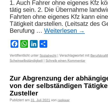
1. Auch Fahrer ohne eigenes Kfz kö
tätig sein. 2. Die Übernahme landwir
Fahrten ohne eigenes Kfz kann eine
Tätigkeit darstellen. (Leitsatz des G
Berufung …
Weiterlesen
→
Facebook
WhatsApp
LinkedIn
Teilen
Veröffentlicht unter
|
Verschlagwortet mit
Sozialrecht
Berufskraft
|
Scheinselbständigkeit
Schreib einen Kommentar
Zur Abgrenzung der abhängig
von der selbständigen Tätigke
Zusteller
Publiziert am
von
31. Juli 2021
raskwar