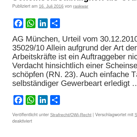
Publiziert am
von
16. Juli 2016
raskwar
Facebook
WhatsApp
LinkedIn
Teilen
AG München, Urteil vom 30.12.201
35029/10 Allein aufgrund der Art der
Arbeitskräfte ist ein Auftraggeber ni
Verdacht hinsichtlich einer Scheinse
schöpfen (RN. 23). Auch einfache T
selbständiger Gewerbeart erledigt
Facebook
WhatsApp
LinkedIn
Teilen
Veröffentlicht unter
|
Verschlagwortet mit
Strafrecht/OWi-Recht
S
für
deaktiviert
Zur
Frage