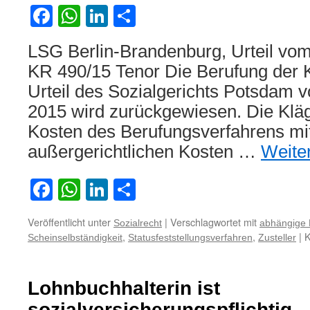
Facebook
WhatsApp
LinkedIn
Teilen
LSG Berlin-Brandenburg, Urteil vom
KR 490/15 Tenor Die Berufung der 
Urteil des Sozialgerichts Potsdam
2015 wird zurückgewiesen. Die Kläg
Kosten des Berufungsverfahrens m
außergerichtlichen Kosten …
Weite
Facebook
WhatsApp
LinkedIn
Teilen
Veröffentlicht unter
|
Verschlagwortet mit
Sozialrecht
abhängige 
,
,
|
K
Scheinselbständigkeit
Statusfeststellungsverfahren
Zusteller
Lohnbuchhalterin ist
sozialversicherungspflichtig