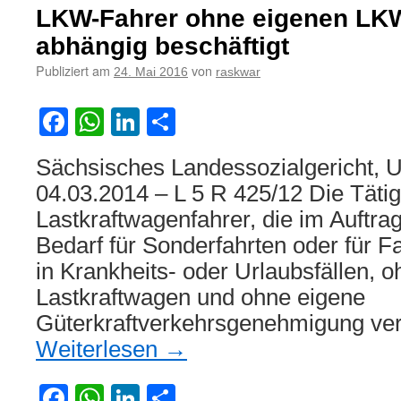
des
LKW-Fahrer ohne eigenen LKW
Vorliegens
einer
abhängig beschäftigt
Scheinselbständigkeit
Publiziert am
von
24. Mai 2016
raskwar
als
Ordnungswidrigkeit
Facebook
WhatsApp
LinkedIn
Teilen
Sächsisches Landessozialgericht, U
04.03.2014 – L 5 R 425/12 Die Tätig
Lastkraftwagenfahrer, die im Auftrag
Bedarf für Sonderfahrten oder für F
in Krankheits- oder Urlaubsfällen, 
Lastkraftwagen und ohne eigene
Güterkraftverkehrsgenehmigung ver
Weiterlesen
→
Facebook
WhatsApp
LinkedIn
Teilen