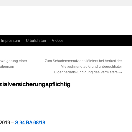
Impressum
Urteilslisten
Videos
rweigerung einer
Zum Schadensersatz des Mieters bei Verlust der
eitperson
Mietwohnung aufgrund unberechtigter
Eigenbedarfskündigung des Vermieters
→
zialversicherungspflichtig
n
n
.2019 –
S 34 BA 68/18