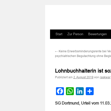
Zum
Start
Zur Person
Bewertungen
Inhalt
←
Keine Erwerbsminderungsrente bei Ve
springen
psychiatrischen Begutachtung ohne Begl
Lohnbuchhalterin ist so
Publiziert am
von
2. August 2019
raskwar
Facebook
WhatsApp
LinkedI
Teile
SG Dortmund, Urteil vom 11.03