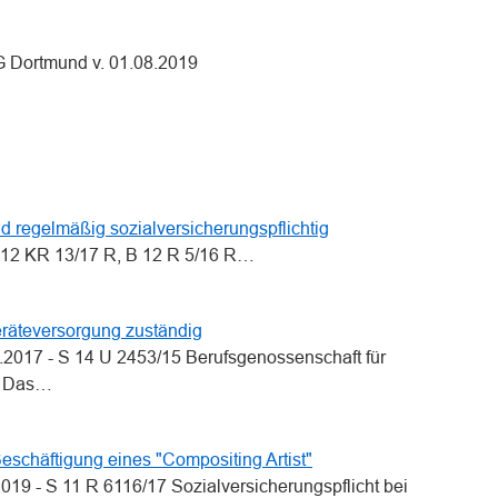
G Dortmund v. 01.08.2019
n
n
d regelmäßig sozialversicherungspflichtig
B 12 KR 13/17 R, B 12 R 5/16 R…
eräteversorgung zuständig
.2017 - S 14 U 2453/15 Berufsgenossenschaft für
g Das…
Beschäftigung eines "Compositing Artist"
2019 - S 11 R 6116/17 Sozialversicherungspflicht bei