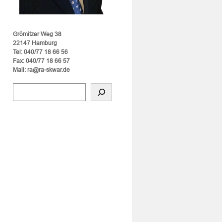
Grömitzer Weg 38
22147 Hamburg
Tel: 040/77 18 66 56
Fax: 040/77 18 66 57
Mail: ra@ra-skwar.de