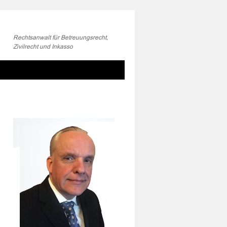
Rechtsanwalt für Betreuungsrecht,
Zivilrecht und Inkasso